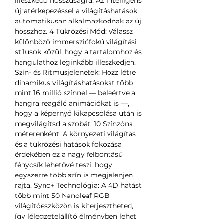
illeszkedő hosszúságra. Az intelligens
újratérképezéssel a világításhatások
automatikusan alkalmazkodnak az új
hosszhoz. 4 Tükrözési Mód: Válassz
különböző immersziófokú világítási
stílusok közül, hogy a tartalomhoz és
hangulathoz leginkább illeszkedjen.
Szín- és Ritmusjelenetek: Hozz létre
dinamikus világításhatásokat több
mint 16 millió színnel — beleértve a
hangra reagáló animációkat is —,
hogy a képernyő kikapcsolása után is
megvilágítsd a szobát. 10 Színzóna
méterenként: A környezeti világítás
és a tükrözési hatások fokozása
érdekében ez a nagy felbontású
fénycsík lehetővé teszi, hogy
egyszerre több szín is megjelenjen
rajta. Sync+ Technológia: A 4D hatást
több mint 50 Nanoleaf RGB
világítóeszközön is kiterjesztheted,
így lélegzetelállító élményben lehet