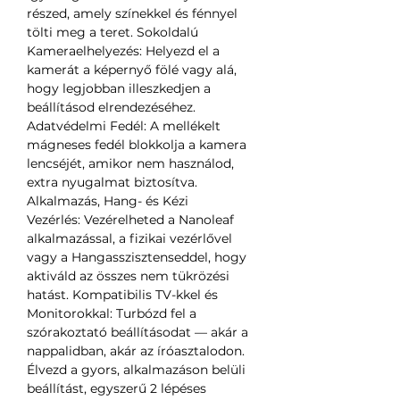
részed, amely színekkel és fénnyel
tölti meg a teret. Sokoldalú
Kameraelhelyezés: Helyezd el a
kamerát a képernyő fölé vagy alá,
hogy legjobban illeszkedjen a
beállításod elrendezéséhez.
Adatvédelmi Fedél: A mellékelt
mágneses fedél blokkolja a kamera
lencséjét, amikor nem használod,
extra nyugalmat biztosítva.
Alkalmazás, Hang- és Kézi
Vezérlés: Vezérelheted a Nanoleaf
alkalmazással, a fizikai vezérlővel
vagy a Hangasszisztenseddel, hogy
aktiváld az összes nem tükrözési
hatást. Kompatibilis TV-kkel és
Monitorokkal: Turbózd fel a
szórakoztató beállításodat — akár a
nappalidban, akár az íróasztalodon.
Élvezd a gyors, alkalmazáson belüli
beállítást, egyszerű 2 lépéses