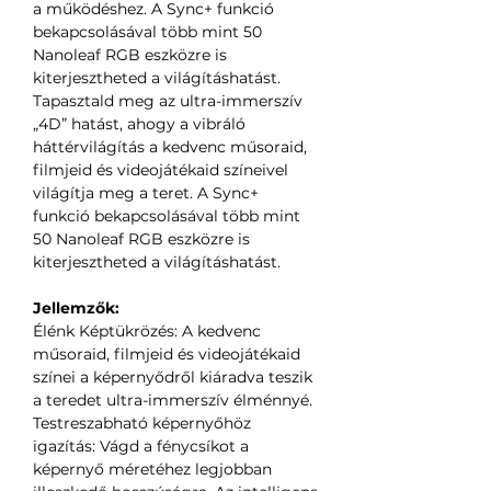
a működéshez. A Sync+ funkció
bekapcsolásával több mint 50
Nanoleaf RGB eszközre is
kiterjesztheted a világításhatást.
Tapasztald meg az ultra-immerszív
„4D” hatást, ahogy a vibráló
háttérvilágítás a kedvenc műsoraid,
filmjeid és videojátékaid színeivel
világítja meg a teret. A Sync+
funkció bekapcsolásával több mint
50 Nanoleaf RGB eszközre is
kiterjesztheted a világításhatást.
Jellemzők:
Élénk Képtükrözés: A kedvenc
műsoraid, filmjeid és videojátékaid
színei a képernyődről kiáradva teszik
a teredet ultra-immerszív élménnyé.
Testreszabható képernyőhöz
igazítás: Vágd a fénycsíkot a
képernyő méretéhez legjobban