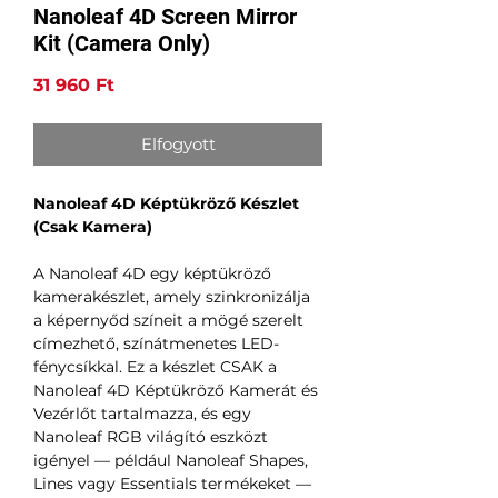
Nanoleaf 4D Screen Mirror
Kit (Camera Only)
Ár
31 960 Ft
Elfogyott
Nanoleaf 4D Képtükröző Készlet
(Csak Kamera)
A Nanoleaf 4D egy képtükröző
kamerakészlet, amely szinkronizálja
a képernyőd színeit a mögé szerelt
címezhető, színátmenetes LED-
fénycsíkkal. Ez a készlet CSAK a
Nanoleaf 4D Képtükröző Kamerát és
Vezérlőt tartalmazza, és egy
Nanoleaf RGB világító eszközt
igényel — például Nanoleaf Shapes,
Lines vagy Essentials termékeket —