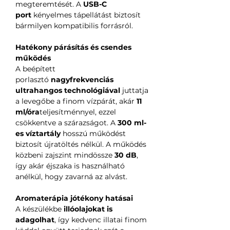
megteremtését. A
USB-C
port
kényelmes tápellátást biztosít
bármilyen kompatibilis forrásról.
Hatékony párásítás és csendes
működés
A beépített
porlasztó
nagyfrekvenciás
ultrahangos technológiával
juttatja
a levegőbe a finom vízpárát, akár
11
ml/óra
teljesítménnyel, ezzel
csökkentve a szárazságot. A
300 ml-
es víztartály
hosszú működést
biztosít újratöltés nélkül. A működés
közbeni zajszint mindössze
30 dB
,
így akár éjszaka is használható
anélkül, hogy zavarná az alvást.
Aromaterápia jótékony hatásai
A készülékbe
illóolajokat is
adagolhat
, így kedvenc illatai finom