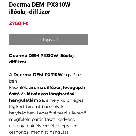
Deerma DEM-PX310W
illóolaj-diffúzor
Ár
2768 Ft
Elfogyott
Deerma DEM-PX310W illóolaj-
diffúzor
A
Deerma DEM-PX310W
egy 3 az 1-
ben
készülék:
aromadiffúzor
,
levegőpár
ásító
és
látványos lánghatású
hangulatlámpa
, amely különleges
légkört teremt bármelyik
helyiségben. Lehetővé teszi a levegő
megfelelő párásítását, kedvenc
illóolajainak élvezetét és egyben
otthonos, meghitt hangulat