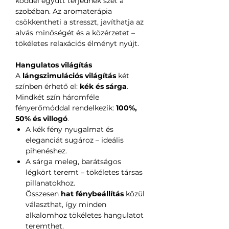
köddel együtt terjednek szét a
szobában. Az aromaterápia
csökkentheti a stresszt, javíthatja az
alvás minőségét és a közérzetet –
tökéletes relaxációs élményt nyújt.
Hangulatos világítás
A
lángszimulációs világítás
két
színben érhető el:
kék és sárga
.
Mindkét szín háromféle
fényerőmóddal rendelkezik:
100%,
50% és villogó
.
A kék fény nyugalmat és
eleganciát sugároz – ideális
pihenéshez.
A sárga meleg, barátságos
légkört teremt – tökéletes társas
pillanatokhoz.
Összesen
hat fénybeállítás
közül
választhat, így minden
alkalomhoz tökéletes hangulatot
teremthet.