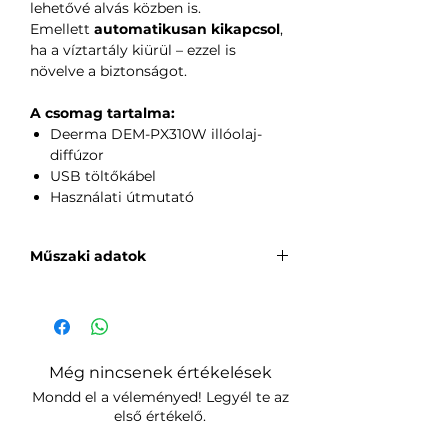
lehetővé alvás közben is.
Emellett
automatikusan kikapcsol
,
ha a víztartály kiürül – ezzel is
növelve a biztonságot.
A csomag tartalma:
Deerma DEM-PX310W illóolaj-
diffúzor
USB töltőkábel
Használati útmutató
Műszaki adatok
Gyártó
: Deerma
Modell
: DEM-PX310W
Névleges teljesítmény
: 7 W
Névleges feszültség
: DC 5 V
Még nincsenek értékelések
Névleges áramerősség
: 2 A
Mondd el a véleményed! Legyél te az
Párásítási teljesítmény
: 11 ml/h
első értékelő.
Víztartály kapacitása
: 300 ml
Tömeg
: 0,48 kg