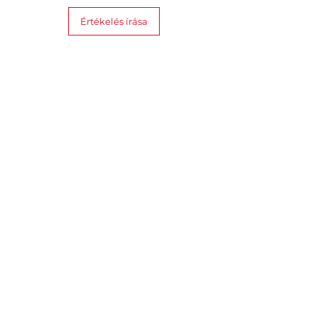
Méretek
: 230 × 100 × 115 mm
Értékelés írása
Hasonló termékek