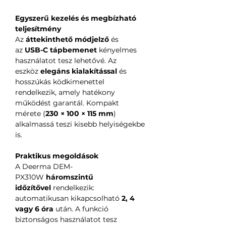
Egyszerű kezelés és megbízható
teljesítmény
Az
áttekinthető módjelző
és
az
USB-C tápbemenet
kényelmes
használatot tesz lehetővé. Az
eszköz
elegáns kialakítással
és
hosszúkás ködkimenettel
rendelkezik, amely hatékony
működést garantál. Kompakt
mérete (
230 × 100 × 115 mm
)
alkalmassá teszi kisebb helyiségekbe
is.
Praktikus megoldások
A Deerma DEM-
PX310W
háromszintű
időzítővel
rendelkezik:
automatikusan kikapcsolható
2, 4
vagy 6 óra
után. A funkció
biztonságos használatot tesz