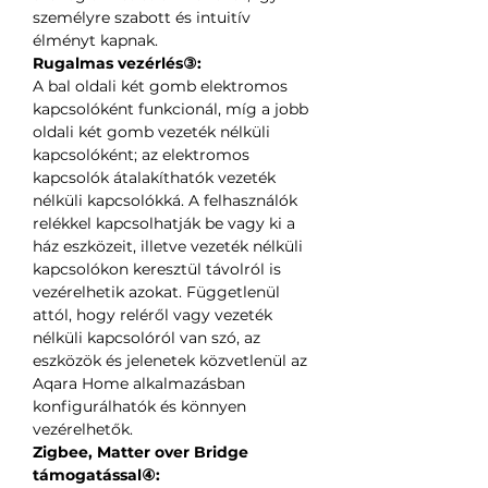
személyre szabott és intuitív
élményt kapnak.
Rugalmas vezérlés③:
A bal oldali két gomb elektromos
kapcsolóként funkcionál, míg a jobb
oldali két gomb vezeték nélküli
kapcsolóként; az elektromos
kapcsolók átalakíthatók vezeték
nélküli kapcsolókká. A felhasználók
relékkel kapcsolhatják be vagy ki a
ház eszközeit, illetve vezeték nélküli
kapcsolókon keresztül távolról is
vezérelhetik azokat. Függetlenül
attól, hogy reléről vagy vezeték
nélküli kapcsolóról van szó, az
eszközök és jelenetek közvetlenül az
Aqara Home alkalmazásban
konfigurálhatók és könnyen
vezérelhetők.
Zigbee, Matter over Bridge
támogatással④: