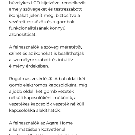
hüvelykes LCD kijelzővel rendelkezik,
amely szövegeket és testreszabott
ikonjákat jelenít meg, biztosítva a
vezérelt eszközök és a gombok
funkcionalitásának könnyű
azonosítását.
A felhasználók a szöveg méretét②,
színét és az ikonokat is beállíthatják
a személyre szabott és intuitív
élmény érdekében.
Rugalmas vezérlés③: A bal oldali két
gomb elektromos kapcsolóként, míg
a jobb oldali két gomb vezeték
nélküli kapcsolóként működik, a
vezetékes kapcsolók vezeték nélküli
kapcsolókká alakíthatók.
A felhasználók az Aqara Home
alkalmazásban közvetlenül