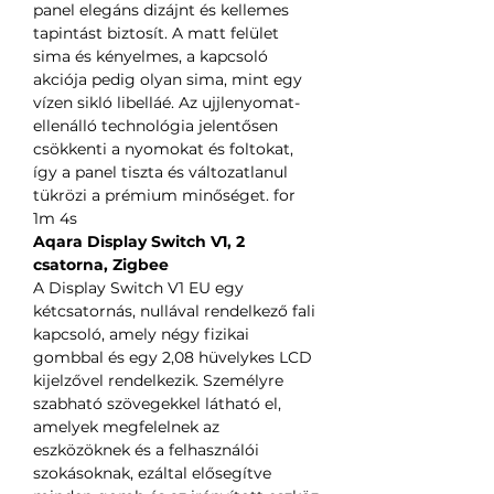
panel elegáns dizájnt és kellemes
tapintást biztosít. A matt felület
sima és kényelmes, a kapcsoló
akciója pedig olyan sima, mint egy
vízen sikló libelláé. Az ujjlenyomat-
ellenálló technológia jelentősen
csökkenti a nyomokat és foltokat,
így a panel tiszta és változatlanul
tükrözi a prémium minőséget. for
1m 4s
Aqara Display Switch V1, 2
csatorna, Zigbee
A Display Switch V1 EU egy
kétcsatornás, nullával rendelkező fali
kapcsoló, amely négy fizikai
gombbal és egy 2,08 hüvelykes LCD
kijelzővel rendelkezik. Személyre
szabható szövegekkel látható el,
amelyek megfelelnek az
eszközöknek és a felhasználói
szokásoknak, ezáltal elősegítve