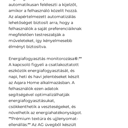
automatikusan feléleszti a kijelzőt,
amikor a felhasználó közelít hozzá.
Az alapértelmezett automatizálás
lehetőséget biztosít arra, hogy a
felhasználók a saját preferenciáiknak
megfelelően testreszabják a
műveleteket, így kényelmesebb
élményt biztosítva.
Energiafogyasztás monitorozása⑥:**
A kapcsoló figyeli a csatlakoztatott
eszközök energiafogyasztását, és
napi, heti és havi jelentéseket készít
az Aqara Home alkalmazásban. A
felhasználók ezen adatok
segítségével optimalizálhatják
energiafogyasztásukat,
csökkenthetik a veszteségeket, és
növelhetik az energiahatékonyságot.
**Prémium textúra és ujjlenyomat-
ellenállás:** Az AG üvegből készült