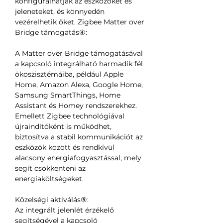
konfigurálhatják az eszközöket és
jeleneteket, és könnyedén
vezérelhetik őket. Zigbee Matter over
Bridge támogatás④:
A Matter over Bridge támogatásával
a kapcsoló integrálható harmadik fél
ökoszisztémáiba, például Apple
Home, Amazon Alexa, Google Home,
Samsung SmartThings, Home
Assistant és Homey rendszerekhez.
Emellett Zigbee technológiával
újraindítóként is működhet,
biztosítva a stabil kommunikációt az
eszközök között és rendkívül
alacsony energiafogyasztással, mely
segít csökkenteni az
energiaköltségeket.
Közelségi aktiválás⑤:
Az integrált jelenlét érzékelő
segítségével a kapcsoló