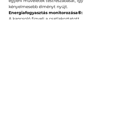
egyéni műveletek testreszabását, így
kényelmesebb élményt nyújt.
Energiafogyasztás monitorozása⑥:
A kapcsoló figyeli a csatlakoztatott
eszközök energiafogyasztását, és
napi, heti, valamint havi jelentéseket
készít az Aqara Home
alkalmazásban. A felhasználók ezeket
az adatokat felhasználhatják az
energiafogyasztás optimalizálására,
a veszteségek csökkentésére és az
energiahatékonyság növelésére.
Prémium textúra és ujjlenyomat-
ellenállás:
Az AG üvegpanel elegáns dizájnt és
kellemes tapintású textúrát biztosít.
A matt felület puha és kényelmes,
míg a kapcsoló működése sima,
mintha egy szitakötő érintené a
vizet. Ezen felül az ujjlenyomat-
ellenes technológia jelentősen