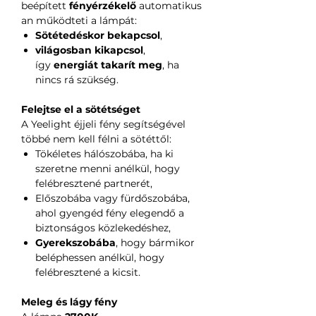
beépített
fényérzékelő
automatikus
an működteti a lámpát:
Sötétedéskor bekapcsol
,
világosban kikapcsol
,
így
energiát takarít meg
, ha
nincs rá szükség.
Felejtse el a sötétséget
A Yeelight éjjeli fény segítségével
többé nem kell félni a sötéttől:
Tökéletes hálószobába, ha ki
szeretne menni anélkül, hogy
felébresztené partnerét,
Előszobába vagy fürdőszobába,
ahol gyengéd fény elegendő a
biztonságos közlekedéshez,
Gyerekszobába
, hogy bármikor
beléphessen anélkül, hogy
felébresztené a kicsit.
Meleg és lágy fény