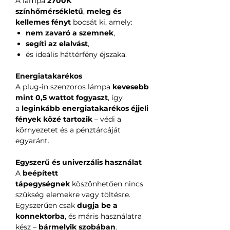
A lámpa
2700K
színhőmérsékletű
,
meleg és
kellemes fényt
bocsát ki, amely:
nem zavaró a szemnek
,
segíti az elalvást
,
és ideális háttérfény éjszaka.
Energiatakarékos
A plug-in szenzoros lámpa
kevesebb
mint 0,5 wattot fogyaszt
, így
a
leginkább energiatakarékos éjjeli
fények közé tartozik
– védi a
környezetet és a pénztárcáját
egyaránt.
Egyszerű és univerzális használat
A
beépített
tápegységnek
köszönhetően nincs
szükség elemekre vagy töltésre.
Egyszerűen csak
dugja be a
konnektorba
, és máris használatra
kész –
bármelyik szobában
.