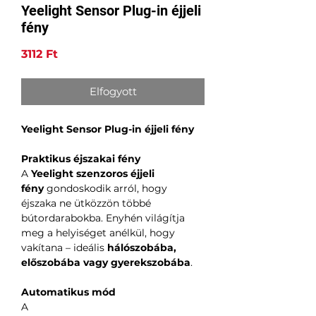
Yeelight Sensor Plug-in éjjeli
fény
Ár
3112 Ft
Elfogyott
Yeelight Sensor Plug-in éjjeli fény
Praktikus éjszakai fény
A
Yeelight szenzoros éjjeli
fény
gondoskodik arról, hogy
éjszaka ne ütközzön többé
bútordarabokba. Enyhén világítja
meg a helyiséget anélkül, hogy
vakítana – ideális
hálószobába,
előszobába vagy gyerekszobába
.
Automatikus mód
A