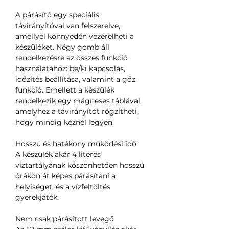
A párásító egy speciális
távirányítóval van felszerelve,
amellyel könnyedén vezérelheti a
készüléket. Négy gomb áll
rendelkezésre az összes funkció
használatához: be/ki kapcsolás,
időzítés beállítása, valamint a gőz
funkció. Emellett a készülék
rendelkezik egy mágneses táblával,
amelyhez a távirányítót rögzítheti,
hogy mindig kéznél legyen.
Hosszú és hatékony működési idő
A készülék akár 4 literes
víztartályának köszönhetően hosszú
órákon át képes párásítani a
helyiséget, és a vízfeltöltés
gyerekjáték.
Nem csak párásított levegő