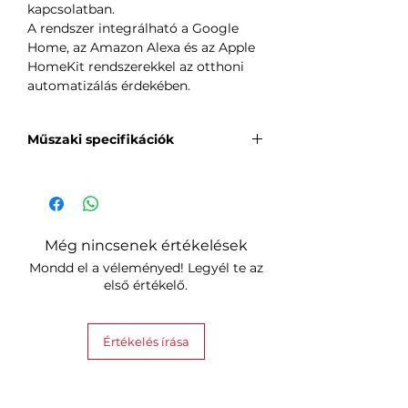
kapcsolatban.
A rendszer integrálható a Google
Home, az Amazon Alexa és az Apple
HomeKit rendszerekkel az otthoni
automatizálás érdekében.
Műszaki specifikációk
Tápegység:
3,0 V DC – (2x AA elem, 1200 mAh)
Felület:
fény
Még nincsenek értékelések
Érzékelők:
Mondd el a véleményed! Legyél te az
hőmérséklet / páratartalom /
első értékelő.
környezeti fény
Méretek (Szé x Mé):
Smart Radiator Thermostat 78 x 52
Értékelés írása
mm / Internet Bridge 81 x 27 x 22
mm / Teljes csomagolás: 175 × 175 ×
122 mm
Súly: