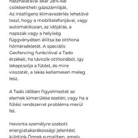
használatával akár 28%-kal
csökkentheti gázszámláját.
Az intelligens klímavezérlés lehetővé
teszi, hogy a mobiltelefonjával, vagy
automatikusan, az időjárás, a
napszak vagy a helyiség
függvényében állítsa be otthona
hőmérsékletét. A speciális
Geofencing funkcióval a Tado
érzékeli, ha távozik otthonából, így
lekapcsolja a fűtést, és mire
visszatér, a lakás kellemesen meleg
lesz.
A Tado időben figyelmeztet az
elemek kimerülése esetén, vagy ha a
fűtési rendszerrel probléma merül
fel.
Havonta személyre szabott
energiatakarékossági jelentést
küldünk Önnek e-mailben, amely