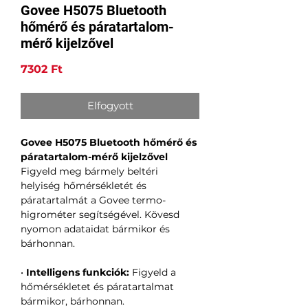
Govee H5075 Bluetooth
hőmérő és páratartalom-
mérő kijelzővel
Ár
7302 Ft
Elfogyott
Govee H5075 Bluetooth hőmérő és
páratartalom-mérő kijelzővel
Figyeld meg bármely beltéri
helyiség hőmérsékletét és
páratartalmát a Govee termo-
higrométer segítségével. Kövesd
nyomon adataidat bármikor és
bárhonnan.
•
Intelligens funkciók:
Figyeld a
hőmérsékletet és páratartalmat
bármikor, bárhonnan.