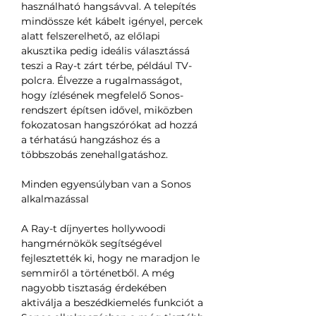
használható hangsávval. A telepítés
mindössze két kábelt igényel, percek
alatt felszerelhető, az előlapi
akusztika pedig ideális választássá
teszi a Ray-t zárt térbe, például TV-
polcra. Élvezze a rugalmasságot,
hogy ízlésének megfelelő Sonos-
rendszert építsen idővel, miközben
fokozatosan hangszórókat ad hozzá
a térhatású hangzáshoz és a
többszobás zenehallgatáshoz.
Minden egyensúlyban van a Sonos
alkalmazással
A Ray-t díjnyertes hollywoodi
hangmérnökök segítségével
fejlesztették ki, hogy ne maradjon le
semmiről a történetből. A még
nagyobb tisztaság érdekében
aktiválja a beszédkiemelés funkciót a