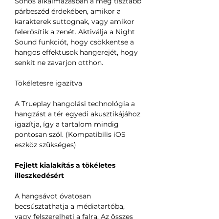
Sonos alkalmazásban a még tisztább
párbeszéd érdekében, amikor a
karakterek suttognak, vagy amikor
felerősítik a zenét. Aktiválja a Night
Sound funkciót, hogy csökkentse a
hangos effektusok hangerejét, hogy
senkit ne zavarjon otthon.
Tökéletesre igazítva
A Trueplay hangolási technológia a
hangzást a tér egyedi akusztikájához
igazítja, így a tartalom mindig
pontosan szól. (Kompatibilis iOS
eszköz szükséges)
Fejlett kialakítás a tökéletes
illeszkedésért
A hangsávot óvatosan
becsúsztathatja a médiatartóba,
vagy felszerelheti a falra. Az összes