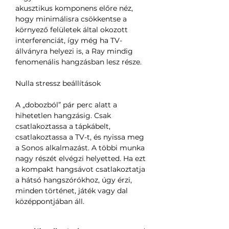
akusztikus komponens előre néz,
hogy minimálisra csökkentse a
környező felületek által okozott
interferenciát, így még ha TV-
állványra helyezi is, a Ray mindig
fenomenális hangzásban lesz része.
Nulla stressz beállítások
A „dobozból” pár perc alatt a
hihetetlen hangzásig. Csak
csatlakoztassa a tápkábelt,
csatlakoztassa a TV-t, és nyissa meg
a Sonos alkalmazást. A többi munka
nagy részét elvégzi helyetted. Ha ezt
a kompakt hangsávot csatlakoztatja
a hátsó hangszórókhoz, úgy érzi,
minden történet, játék vagy dal
középpontjában áll.