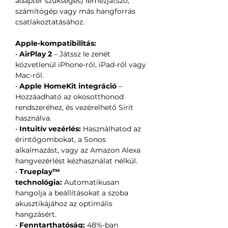
adapter szükséges) lemezjátszó,
számítógép vagy más hangforrás
csatlakoztatásához.
Apple-kompatibilitás:
•
AirPlay 2
– Játssz le zenét
közvetlenül iPhone-ról, iPad-ről vagy
Mac-ről.
•
Apple HomeKit integráció
–
Hozzáadható az okosotthonod
rendszeréhez, és vezérelhető Sirit
használva.
•
Intuitív vezérlés:
Használhatod az
érintőgombokat, a Sonos
alkalmazást, vagy az Amazon Alexa
hangvezérlést kézhasználat nélkül.
•
Trueplay™
technológia:
Automatikusan
hangolja a beállításokat a szoba
akusztikájához az optimális
hangzásért.
•
Fenntarthatóság:
48%-ban