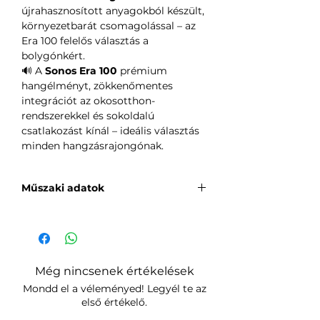
újrahasznosított anyagokból készült,
környezetbarát csomagolással – az
Era 100 felelős választás a
bolygónkért.
🔊 A
Sonos Era 100
prémium
hangélményt, zökkenőmentes
integrációt az okosotthon-
rendszerekkel és sokoldalú
csatlakozást kínál – ideális választás
minden hangzásrajongónak.
Műszaki adatok
Hangszórók:
• Két döntött magassugárzó a
részletes sztereó szeparációhoz és a
magas frekvenciák pontos
Még nincsenek értékelések
visszaadásához.
Mondd el a véleményed! Legyél te az
• Egy középsugárzó (mid-woofer),
első értékelő.
amely 25%-kal nagyobb az előző
modellhez képest, így biztosítva a