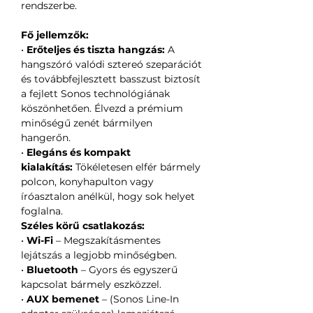
rendszerbe.
Fő jellemzők:
•
Erőteljes és tiszta hangzás:
A
hangszóró valódi sztereó szeparációt
és továbbfejlesztett basszust biztosít
a fejlett Sonos technológiának
köszönhetően. Élvezd a prémium
minőségű zenét bármilyen
hangerőn.
•
Elegáns és kompakt
kialakítás:
Tökéletesen elfér bármely
polcon, konyhapulton vagy
íróasztalon anélkül, hogy sok helyet
foglalna.
Széles körű csatlakozás:
•
Wi-Fi
– Megszakításmentes
lejátszás a legjobb minőségben.
•
Bluetooth
– Gyors és egyszerű
kapcsolat bármely eszközzel.
•
AUX bemenet
– (Sonos Line-In