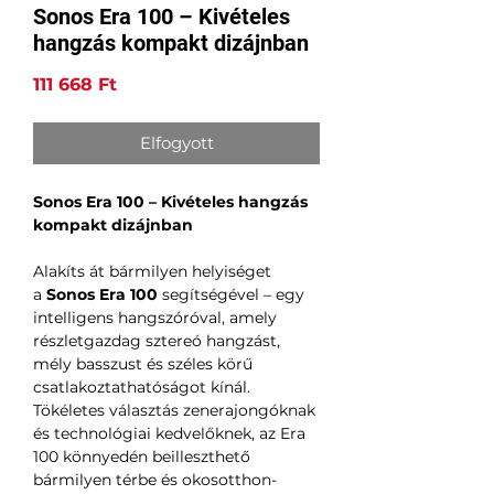
Sonos Era 100 – Kivételes
hangzás kompakt dizájnban
Ár
111 668 Ft
Elfogyott
Sonos Era 100 – Kivételes hangzás
kompakt dizájnban
Alakíts át bármilyen helyiséget
a
Sonos Era 100
segítségével – egy
intelligens hangszóróval, amely
részletgazdag sztereó hangzást,
mély basszust és széles körű
csatlakoztathatóságot kínál.
Tökéletes választás zenerajongóknak
és technológiai kedvelőknek, az Era
100 könnyedén beilleszthető
bármilyen térbe és okosotthon-