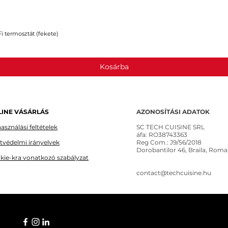
 termosztát (fekete)
Gyorsnézet
Kosárba
INE VÁSÁRLÁS
AZONOSÍTÁSI ADATOK
asználási feltételek
SC TECH CUISINE SRL
áfa: RO38743363
tvédelmi irányelvek
Reg Com.: J9/56/2018
Dorobantilor 46, Braila, Roma
kie-kra vonatkozó szabályzat
contact@techcuisine.hu