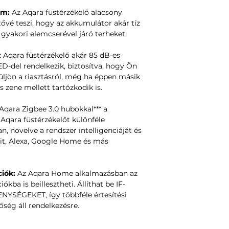
am:
Az Aqara füstérzékelő alacsony
ővé teszi, hogy az akkumulátor akár tíz
gyakori elemcserével járó terheket.
 Aqara füstérzékelő akár 85 dB-es
LED-del rendelkezik, biztosítva, hogy Ön
süljön a riasztásról, még ha éppen másik
zene mellett tartózkodik is.
Aqara Zigbee 3.0 hubokkal*** a
Aqara füstérzékelőt különféle
, növelve a rendszer intelligenciáját és
Kit, Alexa, Google Home és más
iók:
Az Aqara Home alkalmazásban az
kba is beillesztheti. Állíthat be IF-
YSÉGEKET, így többféle értesítési
őség áll rendelkezésre.