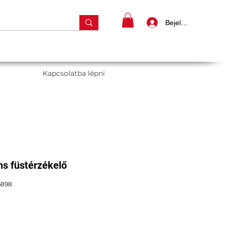
Bejelentkezés
Kapcsolatba lépni
ns füstérzékelő
6898