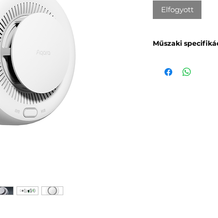
Elfogyott
Műszaki specifiká
Terméknév
Aqara füstérzékelő
Modell
SD-S01E, SD-S01D
Vezeték nélküli pr
Zigbee
Méretek
⌀104,6 × 42 mm
Elem
DC 3V (CR17450)
Zigbee működési 
2405-2480 MHz
Maximális Zigbee 
≤ 13 dBm
Működési hőmérs
0 °C ~ 40 °C