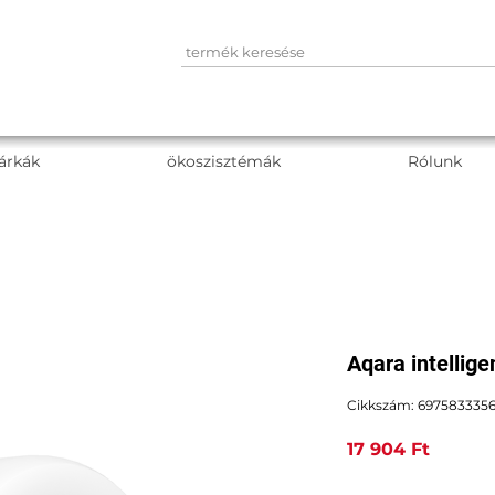
árkák
ökoszisztémák
Rólunk
Aqara intellige
Cikkszám: 697583335
Ár
17 904 Ft