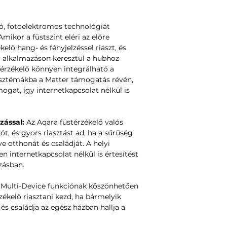
Működési páratar
0 ~ 95% RH, párale
ló, fotoelektromos technológiát
Megfelelőségi sz
mikor a füstszint eléri az előre
EN 14604:2005/AC:
kelő hang- és fényjelzéssel riaszt, és
A csomag tartalm
a alkalmazáson keresztül a hubhoz
Füstérzékelő × 1, Rö
stérzékelő könnyen integrálható a
Kiegészítő készlet 
sztémákba a Matter támogatás révén,
mogat, így internetkapcsolat nélkül is
zással:
Az Aqara füstérzékelő valós
ót, és gyors riasztást ad, ha a sűrűség
ve otthonát és családját. A helyi
 internetkapcsolat nélkül is értesítést
zásban.
A Multi-Device funkciónak köszönhetően
zékelő riasztani kezd, ha bármelyik
 és családja az egész házban hallja a