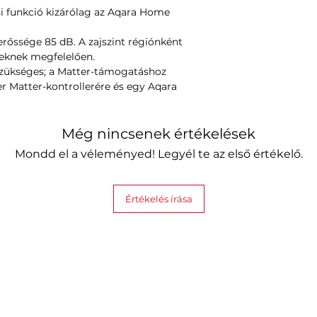
si funkció kizárólag az Aqara Home
rőssége 85 dB. A zajszint régiónként
yeknek megfelelően.
 szükséges; a Matter-támogatáshoz
r Matter-kontrollerére és egy Aqara
Még nincsenek értékelések
Mondd el a véleményed! Legyél te az első értékelő.
Értékelés írása