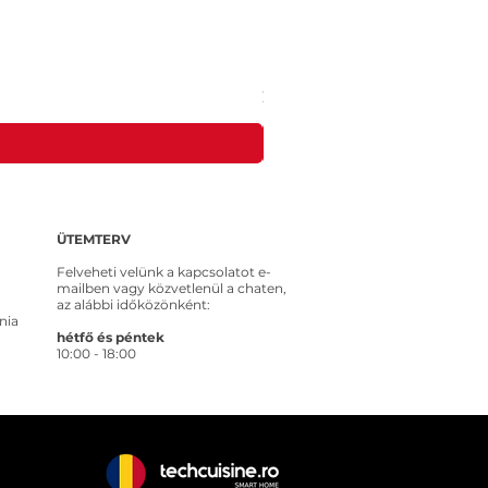
MEROSS MSS315CFH-EU intelligens ko
Ár
20 653 Ft
ÜTEMTERV
Felveheti velünk a kapcsolatot e-
mailben vagy közvetlenül a chaten,
az alábbi időközönként:
nia
hétfő és péntek
10:00 - 18:00