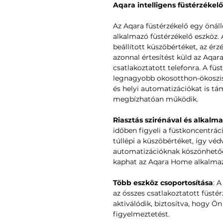
Aqara intelligens füstérzékelő
Az Aqara füstérzékelő egy önál
alkalmazó füstérzékelő eszköz. A
beállított küszöbértéket, az érzé
azonnal értesítést küld az Aqar
csatlakoztatott telefonra. A fü
legnagyobb okosotthon-ökoszi
és helyi automatizációkat is tá
megbízhatóan működik.
Riasztás szirénával és alkalma
időben figyeli a füstkoncentráci
túllépi a küszöbértéket, így véd
automatizációknak köszönhetően
kaphat az Aqara Home alkalma
Több eszköz csoportosítása
: 
az összes csatlakoztatott füstér
aktiválódik, biztosítva, hogy Ön
figyelmeztetést.