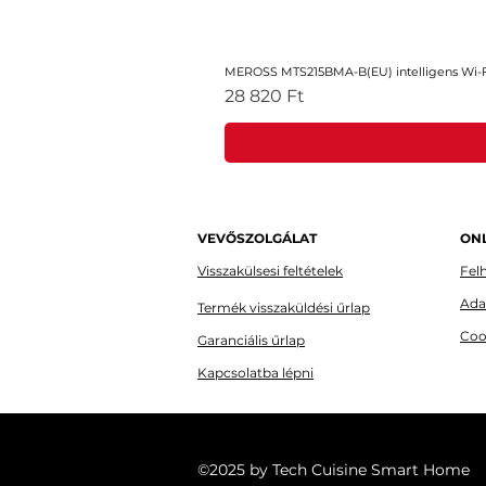
MEROSS MTS215BMA-B(EU) intelligens Wi-Fi
Ár
28 820 Ft
VEVŐSZOLGÁLAT
ONL
Visszakülsesi feltételek
Felh
Ada
Termék visszaküldési űrlap
Coo
Garanciális űrlap
Kapcsolatba lépni
©2025 by Tech Cuisine Smart Home