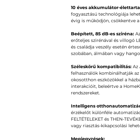
10 éves akkumulátor-élettart
fogyasztású technológiája lehet
évig is működjön, csökkentve a 
Beépített, 85 dB-es sziréna:
Az
erőteljes szirénával és villogó 
és családja veszély esetén érte
szobában, álmában vagy hangos 
Széleskörű kompatibilitás:
Az 
felhasználók kombinálhatják az 
okosotthon eszközökkel a házban
interakcióit, beleértve a Home
rendszereket.
Intelligens otthonautomatizác
érzékelőt különféle automatizáció
FELTÉTELEKET és THEN-TEVÉKEN
vagy riasztás-kikapcsolási lehet
Megjegyzések: