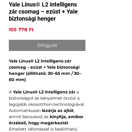
Yale Linus® L2 intelligens
zár csomag – ezüst + Yale
biztonsági henger
Ár
105 778 Ft
Elfogyott
Yale Linus® L2 intelligens zár
csomag – ezüst + Yale biztonsági
henger (állítható: 30–65 mm / 30–
60 mm)
A
Yale Linus® L2 intelligens zár
a
biztonságot és kényelmet ötvözi a
legújabb okosotthon-technológiával.
Automatikusan
lezárja az ajtót
,
amint becsukod, és
kinyitja, amikor
érzékeli, hogy megérkeztél
.
Emellett időzítéssel is beállítható,