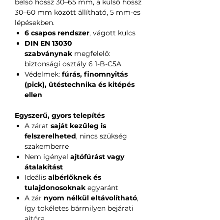
belső hossz 30–65 mm, a külső hossz
30–60 mm között állítható, 5 mm-es
lépésekben.
6 csapos rendszer
, vágott kulcs
DIN EN 13030
szabványnak
megfelelő:
biztonsági osztály 6 1-B-C5A
Védelmek:
fúrás, finomnyitás
(pick), ütéstechnika és kitépés
ellen
Egyszerű, gyors telepítés
A zárat
saját kezűleg is
felszerelheted
, nincs szükség
szakemberre
Nem igényel
ajtófúrást vagy
átalakítást
Ideális
albérlőknek és
tulajdonosoknak
egyaránt
A zár
nyom nélkül eltávolítható
,
így tökéletes bármilyen bejárati
ajtóra