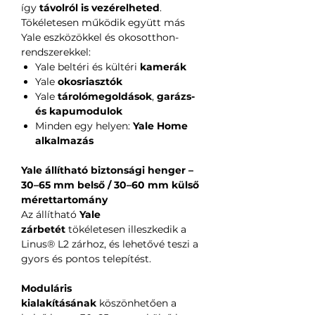
így
távolról is vezérelheted
.
Tökéletesen működik együtt más
Yale eszközökkel és okosotthon-
rendszerekkel:
Yale beltéri és kültéri
kamerák
Yale
okosriasztók
Yale
tárolómegoldások
,
garázs-
és kapumodulok
Minden egy helyen:
Yale Home
alkalmazás
Yale állítható biztonsági henger –
30–65 mm belső / 30–60 mm külső
mérettartomány
Az állítható
Yale
zárbetét
tökéletesen illeszkedik a
Linus® L2 zárhoz, és lehetővé teszi a
gyors és pontos telepítést.
Moduláris
kialakításának
köszönhetően a