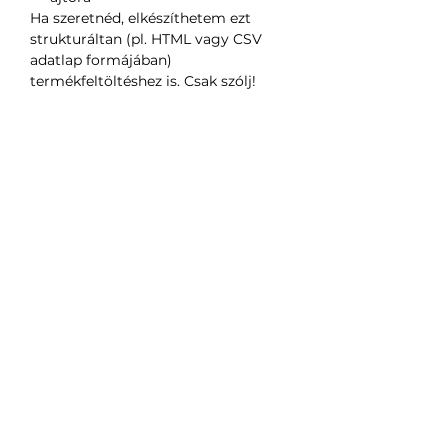
Ha szeretnéd, elkészíthetem ezt
strukturáltan (pl. HTML vagy CSV
adatlap formájában)
termékfeltöltéshez is. Csak szólj!
Még nincsenek értékelések
Mondd el a véleményed! Legyél te az
első értékelő.
Értékelés írása