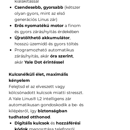
kialakítással
Csendesebb, gyorsabb
(kétszer
olyan gyors, mint az első
generációs Linus zár)
Erős nyomatékú motor
a finom
és gyors zárás/nyitás érdekében
Újratölthető akkumulátor
,
hosszú üzemidő és gyors töltés
Programozható automatikus
zárás/nyitás, akár
óra szerint
,
akár
Yale Dot érintéssel
Kulcsnélküli élet, maximális
kényelem
Felejtsd el az elveszett vagy
kölcsönadott kulcsok miatti stresszt.
A Yale Linus® L2 intelligens zár
automatikusan gondoskodik a be- és
kilépésről, így
biztonságban
tudhatod otthonod
.
Digitális kulcsok
és
hozzáférési
kódok
megosztása telefonról