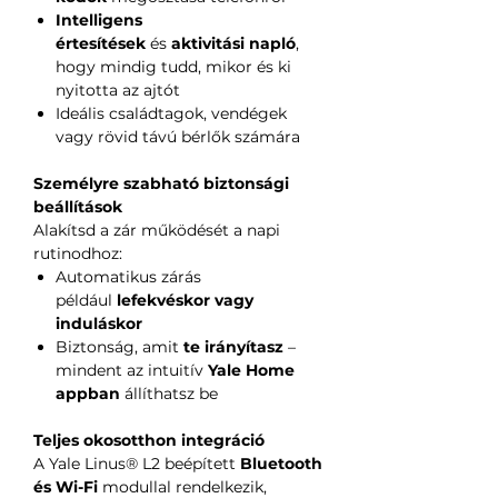
Intelligens
értesítések
és
aktivitási napló
,
hogy mindig tudd, mikor és ki
nyitotta az ajtót
Ideális családtagok, vendégek
vagy rövid távú bérlők számára
Személyre szabható biztonsági
beállítások
Alakítsd a zár működését a napi
rutinodhoz:
Automatikus zárás
például
lefekvéskor vagy
induláskor
Biztonság, amit
te irányítasz
–
mindent az intuitív
Yale Home
appban
állíthatsz be
Teljes okosotthon integráció
A Yale Linus® L2 beépített
Bluetooth
és Wi-Fi
modullal rendelkezik,