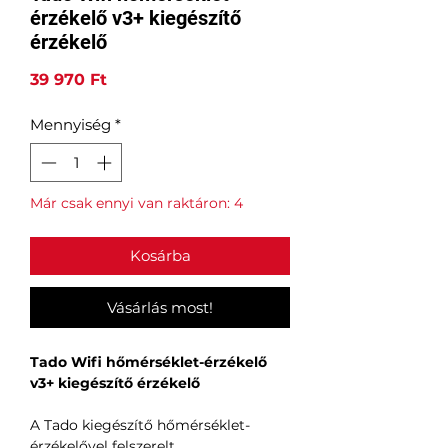
érzékelő v3+ kiegészítő
érzékelő
Ár
39 970 Ft
Mennyiség
*
Már csak ennyi van raktáron: 4
Kosárba
Vásárlás most!
Tado Wifi hőmérséklet-érzékelő
v3+ kiegészítő érzékelő
A Tado kiegészítő hőmérséklet-
érzékelővel felszerelt