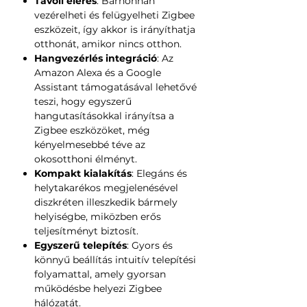
Távoli elérés
: Bárhonnan
vezérelheti és felügyelheti Zigbee
eszközeit, így akkor is irányíthatja
otthonát, amikor nincs otthon.
Hangvezérlés integráció
: Az
Amazon Alexa és a Google
Assistant támogatásával lehetővé
teszi, hogy egyszerű
hangutasításokkal irányítsa a
Zigbee eszközöket, még
kényelmesebbé téve az
okosotthoni élményt.
Kompakt kialakítás
: Elegáns és
helytakarékos megjelenésével
diszkréten illeszkedik bármely
helyiségbe, miközben erős
teljesítményt biztosít.
Egyszerű telepítés
: Gyors és
könnyű beállítás intuitív telepítési
folyamattal, amely gyorsan
működésbe helyezi Zigbee
hálózatát.