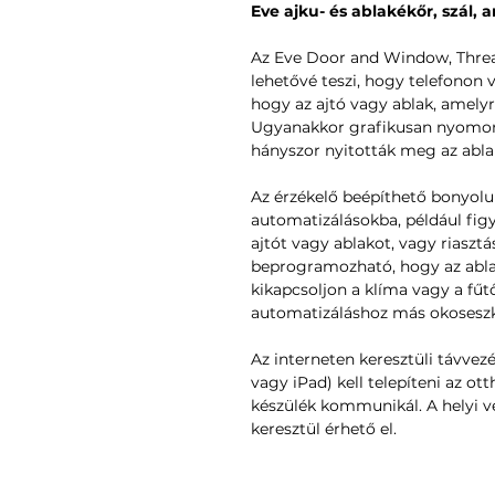
Eve ajku- és ablakékőr, szál, 
Az Eve Door and Window, Thread
lehetővé teszi, hogy telefonon 
hogy az ajtó vagy ablak, amelyr
Ugyanakkor grafikusan nyomon
hányszor nyitották meg az abla
Az érzékelő beépíthető bonyol
automatizálásokba, például figy
ajtót vagy ablakot, vagy riasztá
beprogramozható, hogy az abla
kikapcsoljon a klíma vagy a fű
automatizáláshoz más okoseszk
Az interneten keresztüli távve
vagy iPad) kell telepíteni az ot
készülék kommunikál. A helyi v
keresztül érhető el.