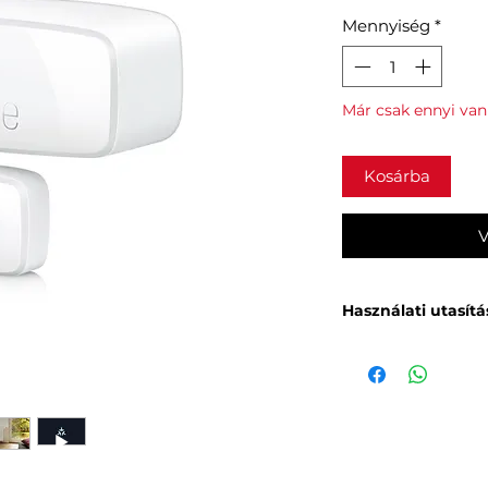
Mennyiség
*
Már csak ennyi van
Kosárba
V
Használati utasítá