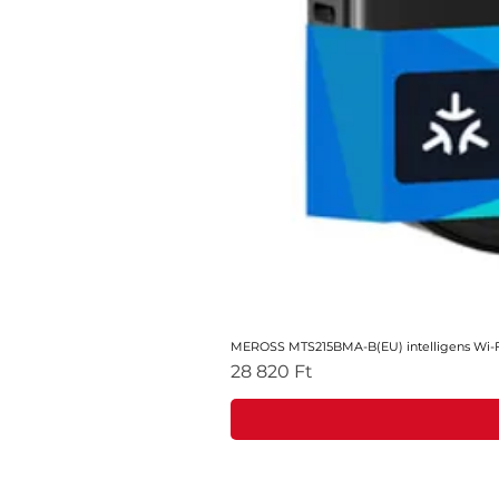
MEROSS MTS215BMA-B(EU) intelligens Wi-Fi
Ár
28 820 Ft