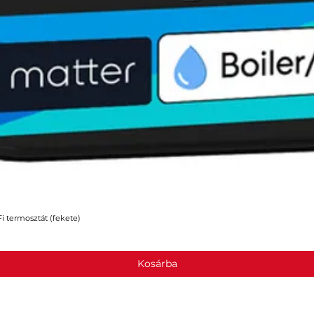
 termosztát (fekete)
Gyorsnézet
Kosárba