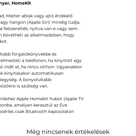
anyar, HomeKit
, Matter ablak vagy ajtó érzékelő
vagy hangon (Apple Siri) mindig tudja,
e felszerelték, nyitva van-e vagy sem.
 követheti az alkalmazásban, hogy
kot.
ultabb forgatókönyvekbe és
elmezteti a telefonon, ha kinyitott egy
st indít el, ha nincs otthon. Ugyanakkor
k kinyitásakor automatikusan
tőegység. A bonyolultabb
özökre is szükség van.
zérléshez Apple Homekit hubot (Apple TV
thonba, amelyen keresztül az Eve
ezérlés csak Bluetooth kapcsolaton
Még nincsenek értékelések