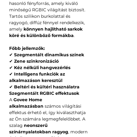
hasonló fényforrás, amely kiváló
minőségű RGBIC világítást biztosít.
Tartós szilikon burkolattal és
ragyogó, diffúz fénnyel rendelkezik,
amely
könnyen hajlítható sarkok
köré és különböző formákba
.
Főbb jellemzők:
✔
Szegmentált dinamikus színek
✔
Zene szinkronizáció
✔
Kéz nélküli hangvezérlés
✔
Intelligens funkciók az
alkalmazáson keresztül
✔
Beltéri és kültéri használatra
Szegmentált RGBIC effektusok
A
Govee Home
alkalmazásban
számos világítási
effektus érhető el, így kiválaszthatja
az Ön számára legmegfelelőbbet. A
szalag
neonszerű
színárnyalatokban ragyog
, modern