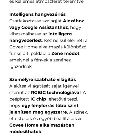
és kellemes atmoszférát teremtve.
Intelligens hangvezérlés
Csatlakoztassa szalagját
Alexához
vagy Google Assistanthez
, hogy
kihasználhassa az
intelligens
hangvezérlést
. Kéz nélkül elérheti a
Govee Home alkalmazás különböző
funkcióit, például a
Zene módot
,
amelynél a fények a zenéhez
igazodnak.
Személyre szabható világítás
Alakítsa világítását saját igényei
szerint az
RGBIC technológiával
. A
beépített
IC chip
lehetővé teszi,
hogy
egy fényforrás több színt
jelenítsen meg egyszerre
. A színek,
effektusok és egyéb beállítások
a
Govee Home alkalmazásban
módosíthatók
.