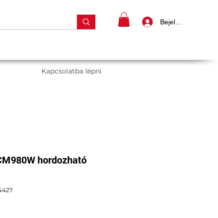
Bejelentkezés
Kapcsolatba lépni
M980W hordozható
4427