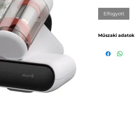
Elfogyott
Műszaki adatok
Gyártó
: Deerma
Modell
: DEM-CM9
Porkapacitás
: 0,6 l
Névleges feszülts
Névleges frekvenc
Névleges teljesít
Zajszint
: 80 dB(A)
Szívóerő
: ≥13 kPa
Termék méretei
: 