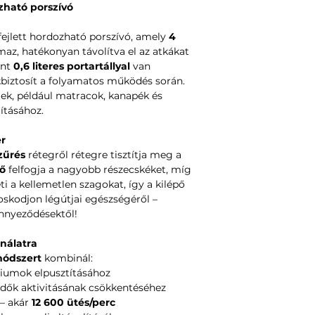
ató porszívó
ejlett hordozható porszívó, amely
4
maz, hatékonyan távolítva el az atkákat
ént
0,6 literes portartállyal
van
t
biztosít a folyamatos működés során.
tek, például matracok, kanapék és
ításához.
er
zűrés
rétegről rétegre tisztítja meg a
ő
felfogja a nagyobb részecskéket, míg
 a kellemetlen szagokat, így a kilépő
doskodjon légútjai egészségéről –
nnyeződésektől!
nálatra
 módszert
kombinál:
riumok elpusztításához
dők aktivitásának csökkentéséhez
– akár
12 600 ütés/perc