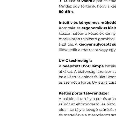
13 kPa szívóerő
a por és atká
Mindez úgy történik, hogy a ké
80 dB-t
.
Intuitív és kényelmes működ
Kompakt és
ergonomikus kial
köszönhetően a készülék könnye
markolaton található gombbal e
tisztítás. A
kiegyensúlyozott sú
illeszkedik a matracra vagy egyé
UV-C technológia
A
beépített UV-C lámpa
hatéko
atkákat. A biztonsági szenzor a
ha a készülék nincs felületi kon
és szemét a káros UV-sugárzást
Kettős portartály-rendszer
A bal oldali tartály a por és atká
szűrőt az eltömődéstől és bizto
oldali tartály a levegő szűrését
és megelőzve a másodlagos sz