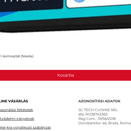
 termosztát (fekete)
Gyorsnézet
Kosárba
INE VÁSÁRLÁS
AZONOSÍTÁSI ADATOK
asználási feltételek
SC TECH CUISINE SRL
áfa: RO38743363
tvédelmi irányelvek
Reg Com.: J9/56/2018
Dorobantilor 46, Braila, Roma
kie-kra vonatkozó szabályzat