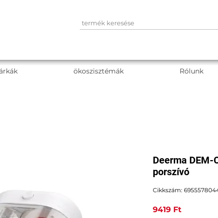
árkák
ökoszisztémák
Rólunk
Deerma DEM-C
porszívó
Cikkszám: 695557804
Ár
9419 Ft