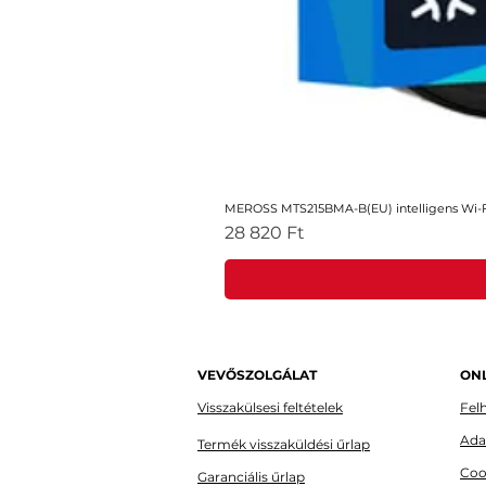
MEROSS MTS215BMA-B(EU) intelligens Wi-Fi
Ár
28 820 Ft
VEVŐSZOLGÁLAT
ONL
Visszakülsesi feltételek
Felh
Ada
Termék visszaküldési űrlap
Coo
Garanciális űrlap