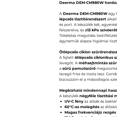
Deerma DEM-CM980W hordozh
A
Deerma DEM-CM980W
egy f
lépcsős tisztítórendszert
alkal
és port. A készülék két, egyenk
felszerelve, és
≥13 kPa szívóerő
Tökéletes megoldás textilfelüle
ágyneműk alapos higiéniai tiszt
Ötlépcsős ciklon szűrőrendsz
A fejlett
ötlépcsős ciklonikus s
levegőt. A
méhsejtmintás szűr
a
sűrű pamutszűrő
megszünteti
levegő friss és tiszta lesz. Gon
búcsúzzon el a másodlagos sze
Megbízható mindennapi hasz
A készülék
négyféle tisztítási
UV-C fény
az atkák és bakté
60°C-os melegítés
az élőskö
Magas frekvenciájú rezgés