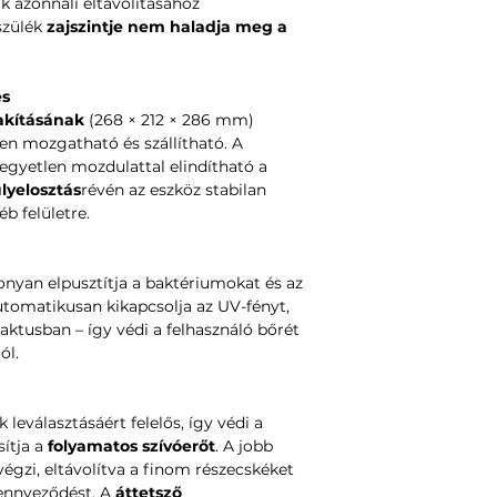
k azonnali eltávolításához
szülék
zajszintje nem haladja meg a
és
akításának
(268 × 212 × 286 mm)
n mozgatható és szállítható. A
gyetlen mozdulattal elindítható a
lyelosztás
révén az eszköz stabilan
b felületre.
nyan elpusztítja a baktériumokat és az
utomatikusan kikapcsolja az UV-fényt,
taktusban – így védi a felhasználó bőrét
ól.
k leválasztásáért felelős, így védi a
sítja a
folyamatos szívóerőt
. A jobb
 végzi, eltávolítva a finom részecskéket
ennyeződést. A
áttetsző