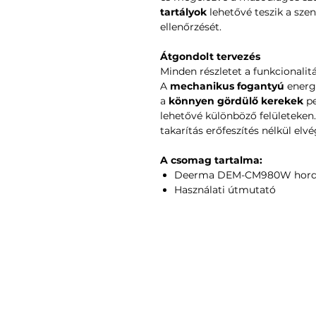
tartályok
lehetővé teszik a sze
ellenőrzését.
Átgondolt tervezés
Minden részletet a funkcionalit
A
mechanikus fogantyú
energi
a
könnyen gördülő kerekek
pe
lehetővé különböző felületeken.
takarítás erőfeszítés nélkül elv
A csomag tartalma:
Deerma DEM-CM980W hordo
Használati útmutató