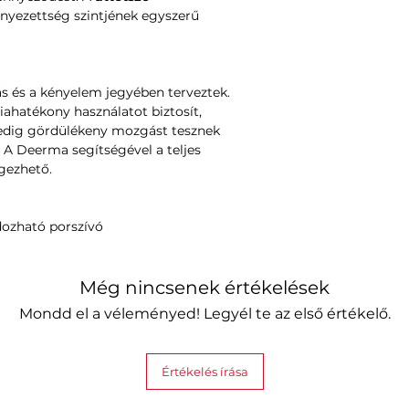
nnyezettség szintjének egyszerű
ás és a kényelem jegyében terveztek.
ahatékony használatot biztosít,
dig gördülékeny mozgást tesznek
 A Deerma segítségével a teljes
égezhető.
zható porszívó
Még nincsenek értékelések
Mondd el a véleményed! Legyél te az első értékelő.
Értékelés írása