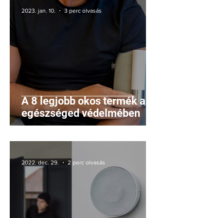
2023. jan. 10.
3 perc olvasás
A 8 legjobb okos termék az
egészséged védelmében
2022. dec. 29.
2 perc olvasás