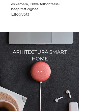
es kamera, 1080P felbontással,
intelligens termosztát V3+,
beépített Zigbee
központi alapcsom
Elfogyott
Elfogyott
ARHITECTURĂ SMART
HOME