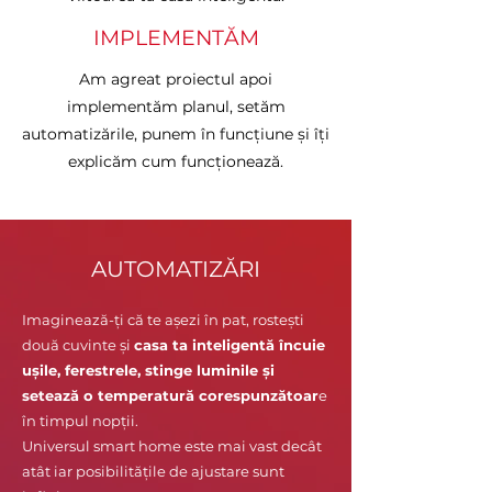
IMPLEMENTĂM
Am agreat proiectul apoi
implementăm planul, setăm
automatizările, punem în funcțiune și îți
explicăm cum funcționează.
AUTOMATIZĂRI
Imaginează-ți că te așezi în pat, rostești
două cuvinte și
casa ta inteligentă încuie
ușile, ferestrele, stinge luminile și
setează o temperatură corespunzătoar
e
în timpul nopții.
Universul smart home este mai vast decât
atât iar posibilitățile de ajustare sunt