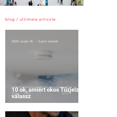
blog / ultimele articole
2023. szept. 14.
2 perc olvasás
10 ok, amiért okos Tűzjelzőt
válassz