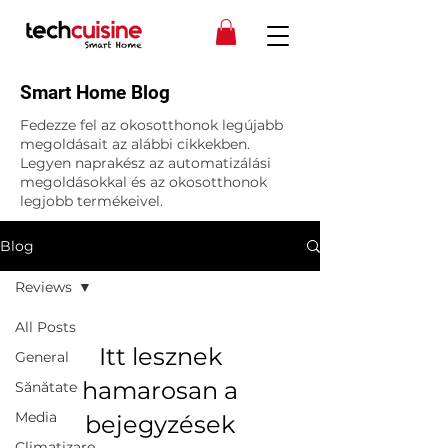
Smart Home Blog
Fedezze fel az okosotthonok legújabb
megoldásait az alábbi cikkekben.
Legyen naprakész az automatizálási
megoldásokkal és az okosotthonok
legjobb termékeivel.
Blog
Reviews
All Posts
Itt lesznek
General
hamarosan a
Sănătate
Media
bejegyzések
Climatizare