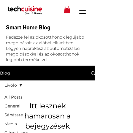
Smart Home Blog
Fedezze fel az okosotthonok legújabb
megoldásait az alábbi cikkekben.
Legyen naprakész az automatizálási
megoldásokkal és az okosotthonok
legjobb termékeivel.
Blog
Livolo
All Posts
Itt lesznek
General
hamarosan a
Sănătate
Media
bejegyzések
Climatizare