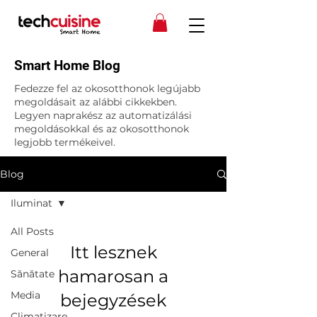
Smart Home Blog
Fedezze fel az okosotthonok legújabb
megoldásait az alábbi cikkekben.
Legyen naprakész az automatizálási
megoldásokkal és az okosotthonok
legjobb termékeivel.
Blog
Iluminat
All Posts
Itt lesznek
General
hamarosan a
Sănătate
Media
bejegyzések
Climatizare