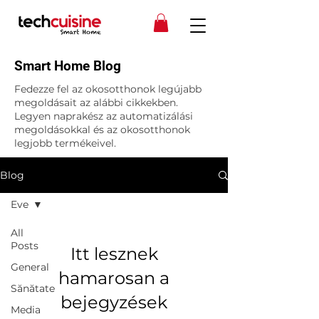
Smart Home Blog
Fedezze fel az okosotthonok legújabb
megoldásait az alábbi cikkekben.
Legyen naprakész az automatizálási
megoldásokkal és az okosotthonok
legjobb termékeivel.
Blog
Eve
All
Posts
Itt lesznek
General
hamarosan a
Sănătate
bejegyzések
Media