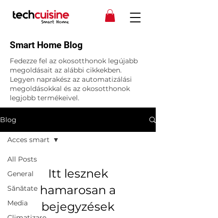
Smart Home Blog
Fedezze fel az okosotthonok legújabb
megoldásait az alábbi cikkekben.
Legyen naprakész az automatizálási
megoldásokkal és az okosotthonok
legjobb termékeivel.
Blog
Acces smart
All Posts
Itt lesznek
General
hamarosan a
Sănătate
Media
bejegyzések
Climatizare