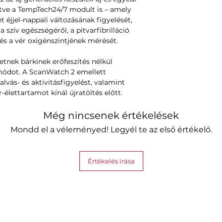
értve a TempTech24/7 modult is – amely
t éjjel-nappali változásának figyelését,
 szív egészségéről, a pitvarfibrilláció
 és a vér oxigénszintjének mérését.
etnek bárkinek erőfeszítés nélkül
tmódot. A ScanWatch 2 emellett
vás- és aktivitásfigyelést, valamint
élettartamot kínál újratöltés előtt.
Még nincsenek értékelések
Mondd el a véleményed! Legyél te az első értékelő.
Értékelés írása