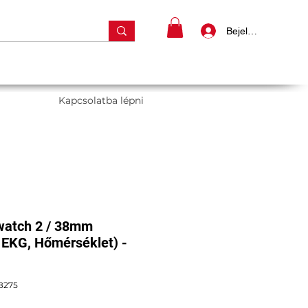
Bejelentkezés
Kapcsolatba lépni
watch 2 / 38mm
, EKG, Hőmérséklet) -
8275