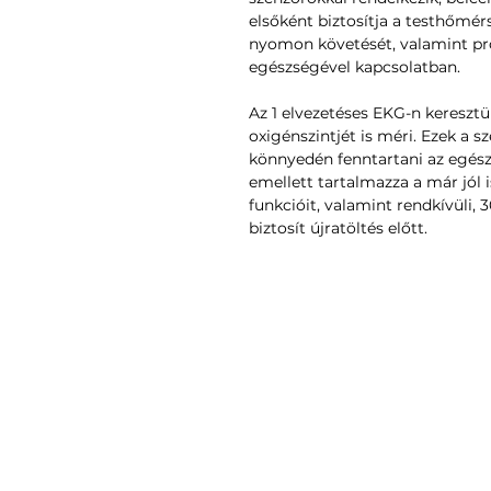
elsőként biztosítja a testhőmérs
nyomon követését, valamint proa
egészségével kapcsolatban.
Az 1 elvezetéses EKG-n keresztül 
oxigénszintjét is méri. Ezek a 
könnyedén fenntartani az egés
emellett tartalmazza a már jól i
funkcióit, valamint rendkívüli,
biztosít újratöltés előtt.