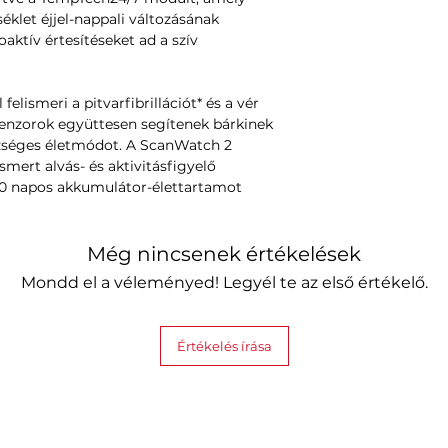
éklet éjjel-nappali változásának
ktív értesítéseket ad a szív
felismeri a pitvarfibrillációt* és a vér
szenzorok együttesen segítenek bárkinek
zséges életmódot. A ScanWatch 2
smert alvás- és aktivitásfigyelő
 30 napos akkumulátor-élettartamot
Még nincsenek értékelések
Mondd el a véleményed! Legyél te az első értékelő.
Értékelés írása