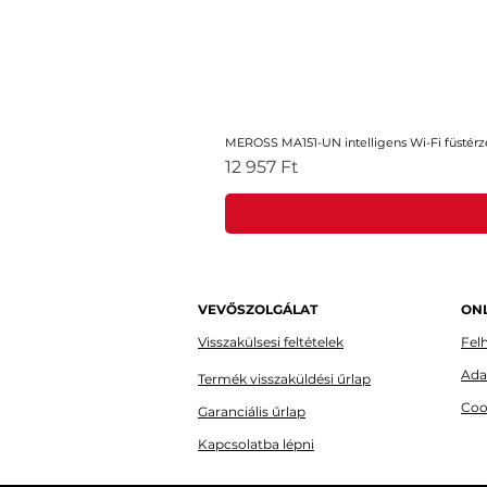
MEROSS MA151-UN intelligens Wi-Fi füstérz
Ár
12 957 Ft
VEVŐSZOLGÁLAT
ONL
Visszakülsesi feltételek
Felh
Ada
Termék visszaküldési űrlap
Coo
Garanciális űrlap
Kapcsolatba lépni