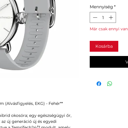
Mennyiség
*
Már csak ennyi van
Kosárba
V
 (Alvásfigyelés, EKG) - Fehér**
brid okosóra; egy egészségügyi őr,
 az új generáció új és egyedi
értve a TempTech24/7 modult, amely