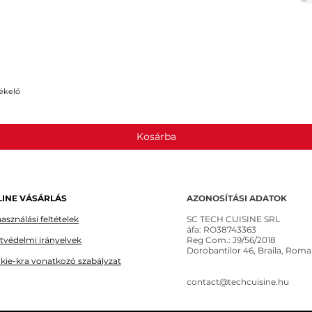
ékelő
Gyorsnézet
Kosárba
INE VÁSÁRLÁS
AZONOSÍTÁSI ADATOK
asználási feltételek
SC TECH CUISINE SRL
áfa: RO38743363
tvédelmi irányelvek
Reg Com.: J9/56/2018
Dorobantilor 46, Braila, Roma
kie-kra vonatkozó szabályzat
contact@techcuisine.hu