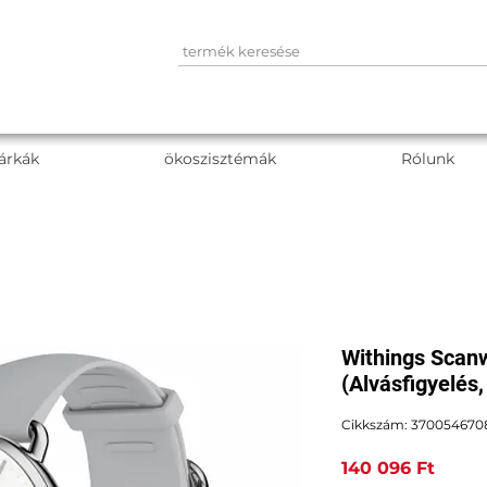
árkák
ökoszisztémák
Rólunk
Withings Scan
(Alvásfigyelés,
Cikkszám: 370054670
Ár
140 096 Ft