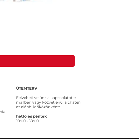
MEROSS MSS315CFH-EU intelligens ko
Ár
20 653 Ft
ÜTEMTERV
Felveheti velünk a kapcsolatot e-
mailben vagy közvetlenül a chaten,
az alábbi időközönként:
nia
hétfő és péntek
10:00 - 18:00