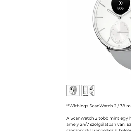
**Withings ScanWatch 2 / 38 mm
A ScanWatch 2 több mint egy hi
amely 24/7 szolgálatban van. Ez
szenzorokkal rendelkezik, bele