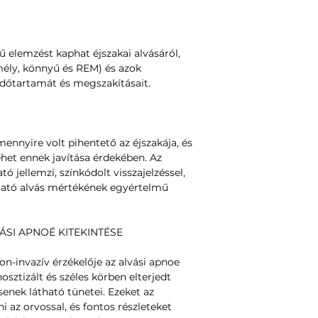
ű elemzést kaphat éjszakai alvásáról,
(mély, könnyű és REM) és azok
időtartamát és megszakításait.
nyire volt pihentető az éjszakája, és
tehet ennek javítása érdekében. Az
ó jellemzi, színkódolt visszajelzéssel,
tható alvás mértékének egyértelmű
ÁSI APNOÉ KITEKINTÉSE
non-invazív érzékelője az alvási apnoe
osztizált és széles körben elterjedt
enek látható tünetei. Ezeket az
az orvossal, és fontos részleteket