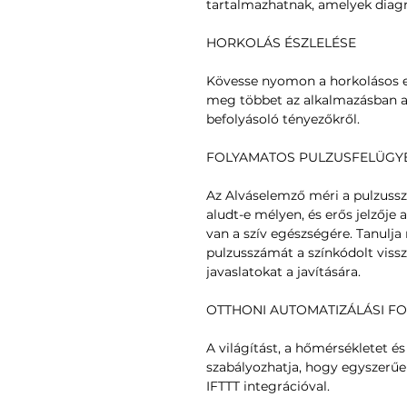
tartalmazhatnak, amelyek diag
HORKOLÁS ÉSZLELÉSE
Kövesse nyomon a horkolásos e
meg többet az alkalmazásban a 
befolyásoló tényezőkről.
FOLYAMATOS PULZUSFELÜGY
Az Alváselemző méri a pulzussz
aludt-e mélyen, és erős jelzője
van a szív egészségére. Tanulj
pulzusszámát a színkódolt vissz
javaslatokat a javítására.
OTTHONI AUTOMATIZÁLÁSI 
A világítást, a hőmérsékletet é
szabályozhatja, hogy egyszerűen 
IFTTT integrációval.