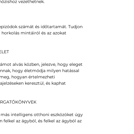
nózishoz vezethetnek.
pizódok számát és időtartamát. Tudjon
horkolás mintáiról és az azokat
ELET
ámot alvás közben, jelezve, hogy eleget
 annak, hogy életmódja milyen hatással
a meg, hogyan értelmezheti
ajelzéseken keresztül, és kaphat
FORGATÓKÖNYVEK
s más intelligens otthoni eszközöket úgy
felkel az ágyból, és felkel az ágyból az