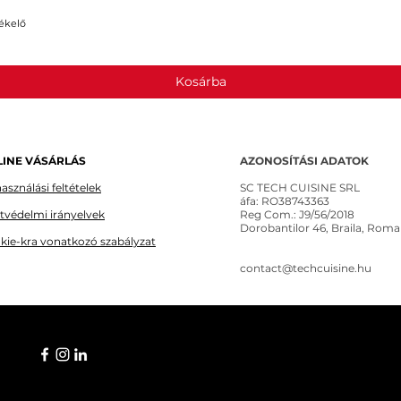
ékelő
Gyorsnézet
Kosárba
INE VÁSÁRLÁS
AZONOSÍTÁSI ADATOK
asználási feltételek
SC TECH CUISINE SRL
áfa: RO38743363
tvédelmi irányelvek
Reg Com.: J9/56/2018
Dorobantilor 46, Braila, Roma
kie-kra vonatkozó szabályzat
contact@techcuisine.hu