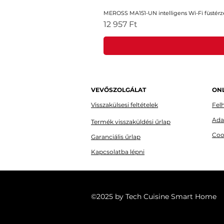
MEROSS MA151-UN intelligens Wi-Fi füstérz
Ár
12 957 Ft
VEVŐSZOLGÁLAT
ONL
Visszakülsesi feltételek
Felh
Ada
Termék visszaküldési űrlap
Coo
Garanciális űrlap
Kapcsolatba lépni
©2025 by Tech Cuisine Smart Home