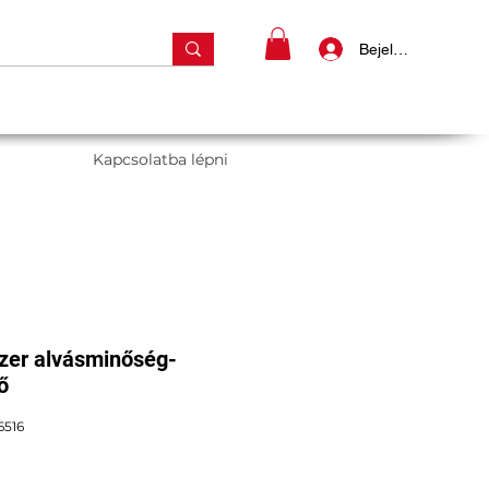
Bejelentkezés
Kapcsolatba lépni
zer alvásminőség-
ő
6516