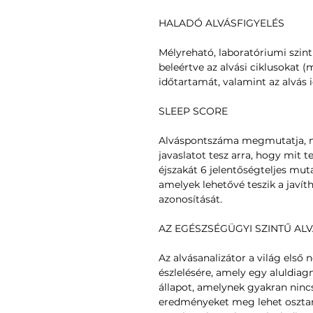
HALADÓ ALVÁSFIGYELÉS
Mélyreható, laboratóriumi szint
beleértve az alvási ciklusokat 
időtartamát, valamint az alvás 
SLEEP SCORE
Alváspontszáma megmutatja, men
javaslatot tesz arra, hogy mit 
éjszakát 6 jelentőségteljes mutat
amelyek lehetővé teszik a javí
azonosítását.
AZ EGÉSZSÉGÜGYI SZINTŰ ALV
Az alvásanalizátor a világ első 
észlelésére, amely egy aluldiagn
állapot, amelynek gyakran nincs
eredményeket meg lehet osztani 