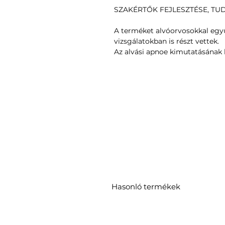
SZAKÉRTŐK FEJLESZTÉSE, T
A terméket alvóorvosokkal együt
vizsgálatokban is részt vettek.
Az alvási apnoe kimutatásának k
Hasonló termékek