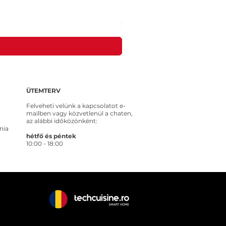
MEROSS MSS315CFH-EU intelligens ko
Ár
20 653 Ft
ÜTEMTERV
Felveheti velünk a kapcsolatot e-
mailben vagy közvetlenül a chaten,
az alábbi időközönként:
nia
hétfő és péntek
10:00 - 18:00