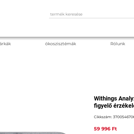
árkák
ökoszisztémák
Rólunk
Withings Analy
figyelő érzékel
Cikkszám: 370054670
Ár
59 996 Ft