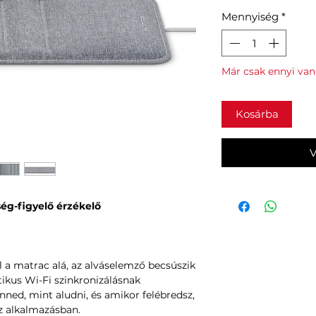
Mennyiség
*
Már csak ennyi van 
Kosárba
V
ég-figyelő érzékelő
l a matrac alá, az alváselemző becsúszik
ikus Wi-Fi szinkronizálásnak
ned, mint aludni, és amikor felébredsz,
 alkalmazásban.