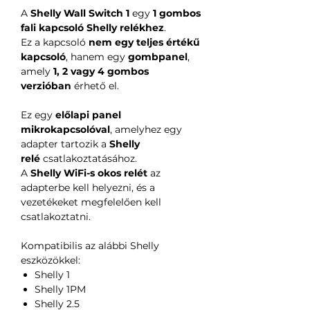
A
Shelly Wall Switch 1
egy
1 gombos
fali kapcsoló Shelly relékhez
.
Ez a kapcsoló
nem egy teljes értékű
kapcsoló
, hanem egy
gombpanel
,
amely
1, 2 vagy 4 gombos
verzióban
érhető el.
Ez egy
előlapi panel
mikrokapcsolóval
, amelyhez egy
adapter tartozik a
Shelly
relé
csatlakoztatásához.
A
Shelly WiFi-s okos relét
az
adapterbe kell helyezni, és a
vezetékeket megfelelően kell
csatlakoztatni.
Kompatibilis az alábbi Shelly
eszközökkel:
Shelly 1
Shelly 1PM
Shelly 2.5