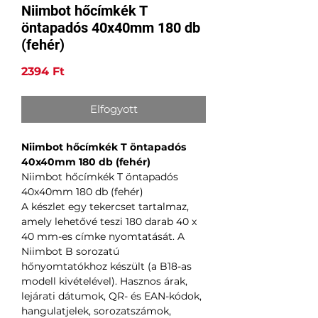
Niimbot hőcímkék T
öntapadós 40x40mm 180 db
(fehér)
Ár
2394 Ft
Elfogyott
Niimbot hőcímkék T öntapadós
40x40mm 180 db (fehér)
Niimbot hőcímkék T öntapadós
40x40mm 180 db (fehér)
A készlet egy tekercset tartalmaz,
amely lehetővé teszi 180 darab 40 x
40 mm-es címke nyomtatását. A
Niimbot B sorozatú
hőnyomtatókhoz készült (a B18-as
modell kivételével). Hasznos árak,
lejárati dátumok, QR- és EAN-kódok,
hangulatjelek, sorozatszámok,