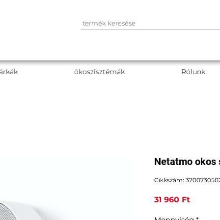
árkák
ökoszisztémák
Rólunk
Netatmo okos 
Cikkszám: 370073050
Ár
31 960 Ft
Mennyiség
*