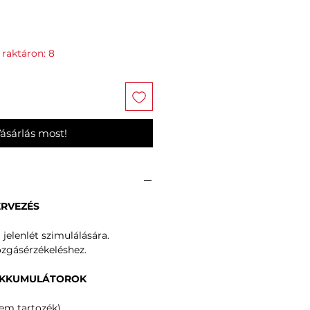
 raktáron: 8
ásárlás most!
ERVEZÉS
jelenlét szimulálására.
zgásérzékeléshez.
 AKKUMULÁTOROK
em tartozék)