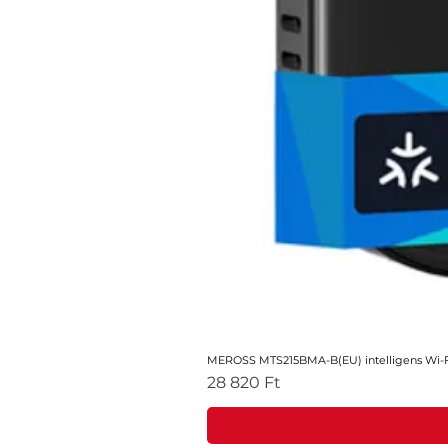
MEROSS MTS215BMA-B(EU) intelligens Wi-Fi
Ár
28 820 Ft