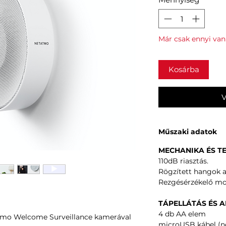
Már csak ennyi van
Kosárba
V
Műszaki adatok
MECHANIKA ÉS T
110dB riasztás.
Rögzített hangok a 
Rezgésérzékelő mo
TÁPELLÁTÁS ÉS
4 db AA elem
atmo Welcome Surveillance kamerával
microUSB kábel (n