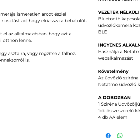
VEZETÉK NÉLKÜL
rája ismeretlen arcot észlel
Bluetooth kapcsolat
 riasztást ad, hogy elriassza a behatolót.
üdvözlőkamera köz
BLE
at el az alkalmazásban, hogy azt a
i otthon lenne.
INGYENES ALKAL
Használja a Netatm
egy asztalra, vagy rögzítse a falhoz.
webalkalmazást
nektorról is.
Követelmény
Az üdvözlő sziréna
Netatmo üdvözlő k
A DOBOZBAN
1 Sziréna Üdvözölj
1db összeszerelő ké
4 db AA elem