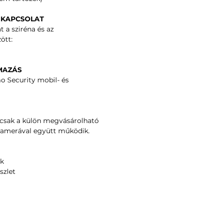
I KAPCSOLAT
 a sziréna és az
ött:
MAZÁS
o Security mobil- és
 csak a külön megvásárolható
amerával együtt működik.
ük
szlet