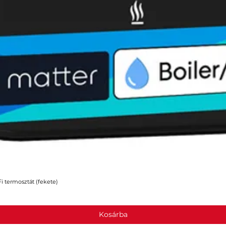
 termosztát (fekete)
Gyorsnézet
Kosárba