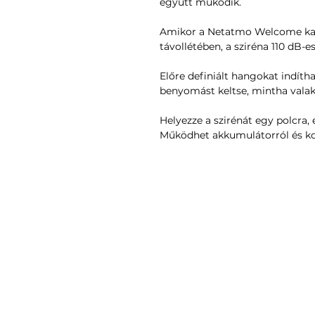
együtt működik.
Amikor a Netatmo Welcome kame
távollétében, a sziréna 110 dB-es
Előre definiált hangokat indíth
benyomást keltse, mintha valak
Helyezze a szirénát egy polcra, 
Működhet akkumulátorról és kon