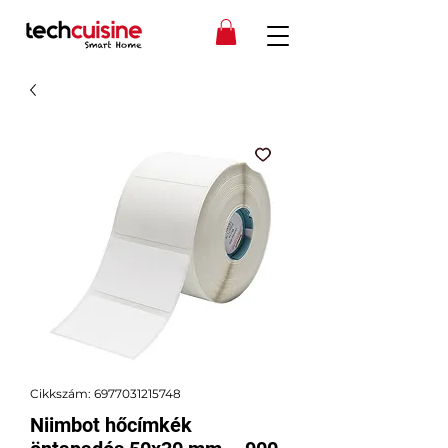
Cikkszám: 6977031215748
Niimbot hőcímkék