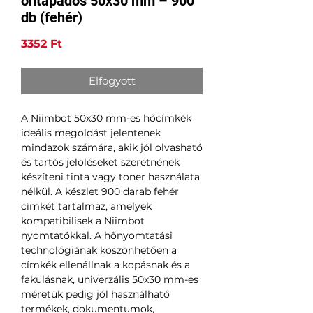
öntapadós 50x30 mm – 900
db (fehér)
Ár
3352 Ft
Elfogyott
A Niimbot 50x30 mm-es hőcímkék
ideális megoldást jelentenek
mindazok számára, akik jól olvasható
és tartós jelöléseket szeretnének
készíteni tinta vagy toner használata
nélkül. A készlet 900 darab fehér
címkét tartalmaz, amelyek
kompatibilisek a Niimbot
nyomtatókkal. A hőnyomtatási
technológiának köszönhetően a
címkék ellenállnak a kopásnak és a
fakulásnak, univerzális 50x30 mm-es
méretük pedig jól használható
termékek, dokumentumok,