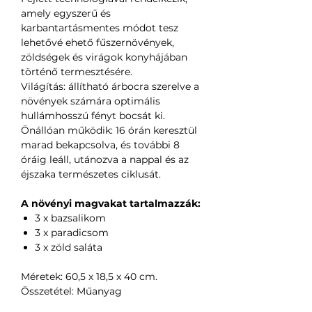
amely egyszerű és
karbantartásmentes módot tesz
lehetővé ehető fűszernövények,
zöldségek és virágok konyhájában
történő termesztésére.
Világítás: állítható árbocra szerelve a
növények számára optimális
hullámhosszú fényt bocsát ki.
Önállóan működik: 16 órán keresztül
marad bekapcsolva, és további 8
óráig leáll, utánozva a nappal és az
éjszaka természetes ciklusát.
A növényi magvakat tartalmazzák:
3 x bazsalikom
3 x paradicsom
3 x zöld saláta
Méretek: 60,5 x 18,5 x 40 cm.
Összetétel: Műanyag