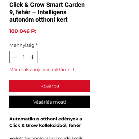
Click & Grow Smart Garden
9, fehér – Intelligens
autonóm otthoni kert
Ár
100 046 Ft
Mennyiség
*
Már csak ennyi van raktáron: 1
Kosárba
Vásárlás most!
Automatikus otthoni edények a
Click & Grow kollekcióból, fehér
Fejlett technológiával rendelkezik,