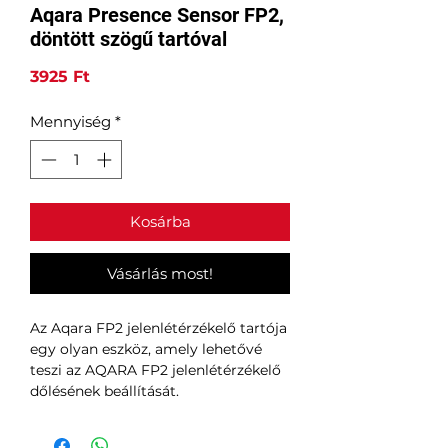
Aqara Presence Sensor FP2,
döntött szögű tartóval
Ár
3925 Ft
Mennyiség
*
Kosárba
Vásárlás most!
Az Aqara FP2 jelenlétérzékelő tartója
egy olyan eszköz, amely lehetővé
teszi az AQARA FP2 jelenlétérzékelő
dőlésének beállítását.