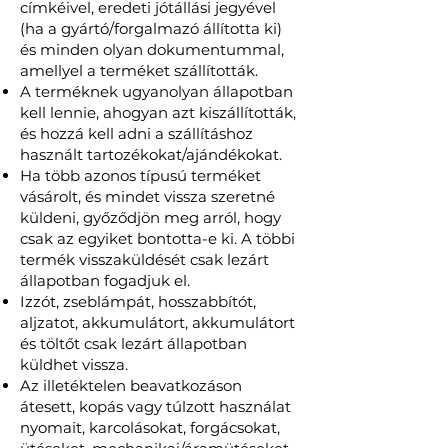
címkéivel, eredeti jótállási jegyével
(ha a gyártó/forgalmazó állította ki)
és minden olyan dokumentummal,
amellyel a terméket szállították.
A terméknek ugyanolyan állapotban
kell lennie, ahogyan azt kiszállították,
és hozzá kell adni a szállításhoz
használt tartozékokat/ajándékokat.
Ha több azonos típusú terméket
vásárolt, és mindet vissza szeretné
küldeni, győződjön meg arról, hogy
csak az egyiket bontotta-e ki. A többi
termék visszaküldését csak lezárt
állapotban fogadjuk el.
Izzót, zseblámpát, hosszabbítót,
aljzatot, akkumulátort, akkumulátort
és töltőt csak lezárt állapotban
küldhet vissza.
Az illetéktelen beavatkozáson
átesett, kopás vagy túlzott használat
nyomait, karcolásokat, forgácsokat,