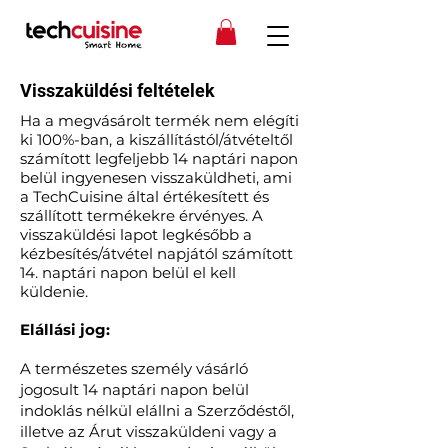
Visszaküldési feltételek
Ha a megvásárolt termék nem elégíti
ki 100%-ban, a kiszállítástól/átvételtől
számított legfeljebb 14 naptári napon
belül ingyenesen visszaküldheti, ami
a TechCuisine által értékesített és
szállított termékekre érvényes. A
visszaküldési lapot legkésőbb a
kézbesítés/átvétel napjától számított
14. naptári napon belül el kell
küldenie.
Elállási jog:
A természetes személy vásárló
jogosult 14 naptári napon belül
indoklás nélkül elállni a Szerződéstől,
illetve az Árut visszaküldeni vagy a