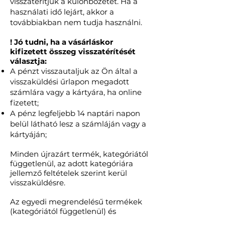
visszatérítjük a különbözetet. Ha a
használati idő lejárt, akkor a
továbbiakban nem tudja használni.
! Jó tudni, ha a vásárláskor
kifizetett összeg visszatérítését
választja:
A pénzt visszautaljuk az Ön által a
visszaküldési űrlapon megadott
számlára vagy a kártyára, ha online
fizetett;
A pénz legfeljebb 14 naptári napon
belül látható lesz a számláján vagy a
kártyáján;
Minden újrazárt termék, kategóriától
függetlenül, az adott kategóriára
jellemző feltételek szerint kerül
visszaküldésre.
Az egyedi megrendelésű termékek
(kategóriától függetlenül) és
ajándékutalványok nem küldhetők