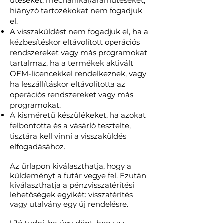
ütéseket, mechanikai/áramütéseket,
hiányzó tartozékokat nem fogadjuk
el.
A visszaküldést nem fogadjuk el, ha a
kézbesítéskor eltávolított operációs
rendszereket vagy más programokat
tartalmaz, ha a termékek aktivált
OEM-licencekkel rendelkeznek, vagy
ha leszállításkor eltávolította az
operációs rendszereket vagy más
programokat.
A kisméretű készülékeket, ha azokat
felbontotta és a vásárló tesztelte,
tisztára kell vinni a visszaküldés
elfogadásához.
Az űrlapon kiválaszthatja, hogy a
küldeményt a futár vegye fel. Ezután
kiválaszthatja a pénzvisszatérítési
lehetőségek egyikét: visszatérítés
vagy utalvány egy új rendelésre.​​
! Jó tudni, ha úgy dönt, hogy az