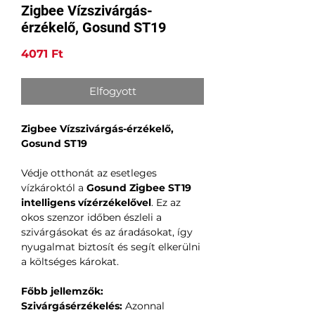
Zigbee Vízszivárgás-
érzékelő, Gosund ST19
Ár
4071 Ft
Elfogyott
Zigbee Vízszivárgás-érzékelő,
Gosund ST19
Védje otthonát az esetleges
vízkároktól a
Gosund Zigbee ST19
intelligens vízérzékelővel
. Ez az
okos szenzor időben észleli a
szivárgásokat és az áradásokat, így
nyugalmat biztosít és segít elkerülni
a költséges károkat.
Főbb jellemzők:
Szivárgásérzékelés:
Azonnal