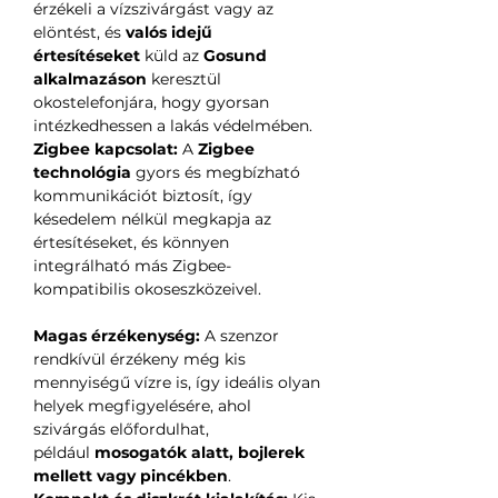
érzékeli a vízszivárgást vagy az
elöntést, és
valós idejű
értesítéseket
küld az
Gosund
alkalmazáson
keresztül
okostelefonjára, hogy gyorsan
intézkedhessen a lakás védelmében.
Zigbee kapcsolat:
A
Zigbee
technológia
gyors és megbízható
kommunikációt biztosít, így
késedelem nélkül megkapja az
értesítéseket, és könnyen
integrálható más Zigbee-
kompatibilis okoseszközeivel.
Magas érzékenység:
A szenzor
rendkívül érzékeny még kis
mennyiségű vízre is, így ideális olyan
helyek megfigyelésére, ahol
szivárgás előfordulhat,
például
mosogatók alatt, bojlerek
mellett vagy pincékben
.