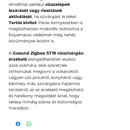
elindíthat például
vízszelepek
lezárását vagy riasztások
aktiválását
, ha szivárgást érzékel.
Tartós kivitel:
Párás környezetben is
megbízhatóan működik, biztosítva a
folyamatos védelmet még nehéz
körülmények között is.
A
Gosund Zigbee ST19 vízszivárgás-
érzékelő
elengedhetetlen eszköz
azok számára, akik szeretnék
otthonukat megóvni a vízkároktól.
Legyen szó pincéről, konyháról vagy
bármely más, szivárgásra hajlamos
területről, ez az érzékelő megbízható
és hatékony megoldást kínál, hogy
lakása mindig száraz és biztonságos
maradjon.