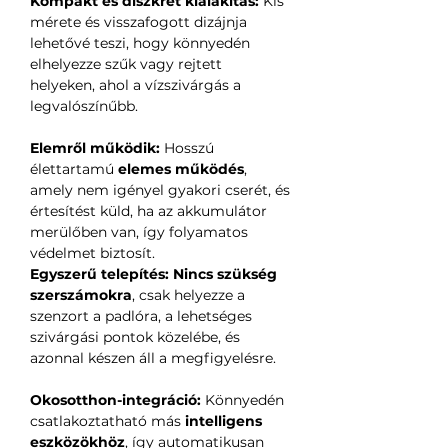
Kompakt és diszkrét kialakítás:
Kis
mérete és visszafogott dizájnja
lehetővé teszi, hogy könnyedén
elhelyezze szűk vagy rejtett
helyeken, ahol a vízszivárgás a
legvalószínűbb.
Elemről működik:
Hosszú
élettartamú
elemes működés
,
amely nem igényel gyakori cserét, és
értesítést küld, ha az akkumulátor
merülőben van, így folyamatos
védelmet biztosít.
Egyszerű telepítés:
Nincs szükség
szerszámokra
, csak helyezze a
szenzort a padlóra, a lehetséges
szivárgási pontok közelébe, és
azonnal készen áll a megfigyelésre.
Okosotthon-integráció:
Könnyedén
csatlakoztatható más
intelligens
eszközökhöz
, így automatikusan