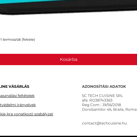
 termosztát (fekete)
Gyorsnézet
Kosárba
INE VÁSÁRLÁS
AZONOSÍTÁSI ADATOK
asználási feltételek
SC TECH CUISINE SRL
áfa: RO38743363
tvédelmi irányelvek
Reg Com.: J9/56/2018
Dorobantilor 46, Braila, Roma
kie-kra vonatkozó szabályzat
contact@techcuisine.hu