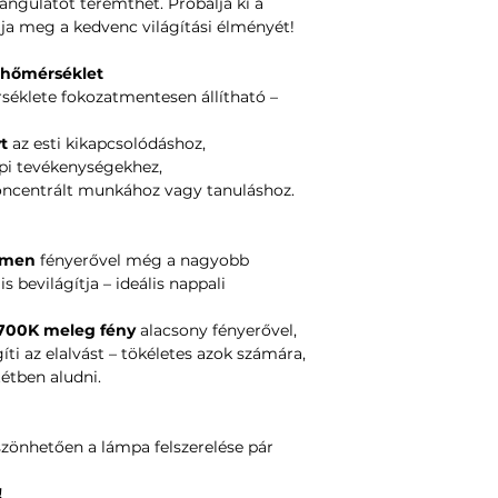
ngulatot teremthet. Próbálja ki a
álja meg a kedvenc világítási élményét!
nhőmérséklet
séklete fokozatmentesen állítható –
t
az esti kikapcsolódáshoz,
i tevékenységekhez,
ncentrált munkához vagy tanuláshoz.
umen
fényerővel még a nagyobb
is bevilágítja – ideális nappali
700K meleg fény
alacsony fényerővel,
i az elalvást – tökéletes azok számára,
tétben aludni.
zönhetően a lámpa felszerelése pár
!