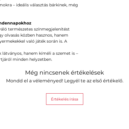
mokra – ideális választás bárkinek, még
mindennapokhoz
iváló természetes színmegjelenítést
gy olvasás közben hasznos, hanem
yermekekkel való játék során is. A
látványos, hanem kíméli a szemet is –
tjáról minden helyzetben.
Még nincsenek értékelések
Mondd el a véleményed! Legyél te az első értékelő.
Értékelés írása