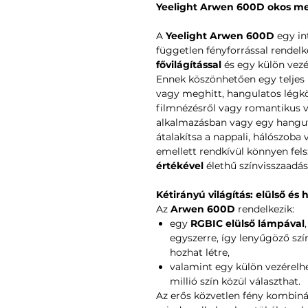
Yeelight Arwen 600D okos m
A
Yeelight Arwen 600D
egy in
független fényforrással rendelk
fővilágítással
és egy külön vez
Ennek köszönhetően egy teljes 
vagy meghitt, hangulatos légkör
filmnézésről vagy romantikus va
alkalmazásban vagy egy hangut
átalakítsa a nappali, hálószoba
emellett rendkívül könnyen fels
értékével
élethű színvisszaadást
Kétirányú világítás: elülső és 
Az
Arwen 600D
rendelkezik:
egy
RGBIC elülső lámpával
egyszerre, így lenyűgöző szí
hozhat létre,
valamint egy külön vezérel
millió szín közül választhat.
Az erős közvetlen fény kombiná