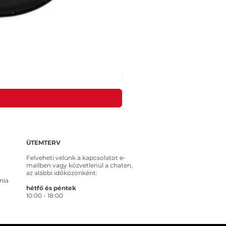
MEROSS MSS315CFH-EU intelligens ko
Ár
20 653 Ft
ÜTEMTERV
Felveheti velünk a kapcsolatot e-
mailben vagy közvetlenül a chaten,
az alábbi időközönként:
nia
hétfő és péntek
10:00 - 18:00