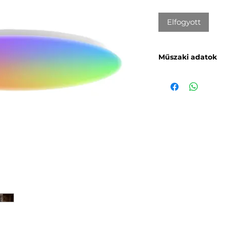
Elfogyott
Műszaki adatok
Gyártó:
Yeelight
Terméknév:
Yee
lámpa
Modell:
YLXDD-
Méretek:
495 ×
Maximális fény
Teljesítményté
Működési hőmé
Üzemi páratart
Színhőmérsékle
Névleges beme
max. 0,23 A
Névleges teljes
50 W (81 × 1 
LED modul)