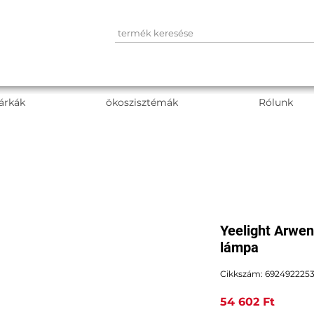
árkák
ökoszisztémák
Rólunk
Yeelight Arwe
lámpa
Cikkszám: 6924922253
Ár
54 602 Ft