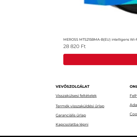
MEROSS MTS215BMA-B(EU) intelligens Wi-Fi
Ár
28 820 Ft
VEVŐSZOLGÁLAT
ONL
Visszakülsesi feltételek
Felh
Ada
Termék visszaküldési űrlap
Coo
Garanciális űrlap
Kapcsolatba lépni