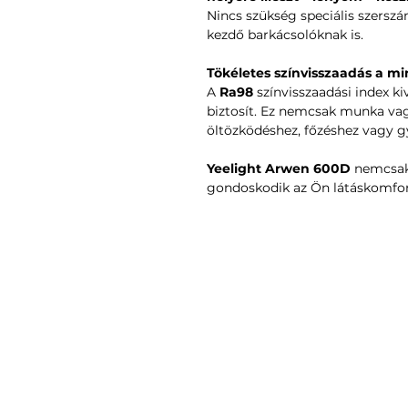
Nincs szükség speciális szerszá
kezdő barkácsolóknak is.
Tökéletes színvisszaadás a 
A
Ra98
színvisszaadási index k
biztosít. Ez nemcsak munka va
öltözködéshez, főzéshez vagy g
Yeelight Arwen 600D
nemcsak 
gondoskodik az Ön látáskomfor