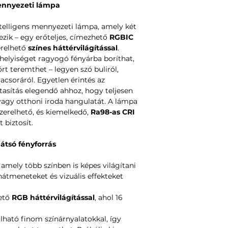
ennyezeti lámpa
20 W (27 × 1,
/ LED modul)
telligens mennyezeti lámpa, amely két
Támogatott ope
ezik – egy erőteljes, címezhető
RGBIC
4.4 és újabb, iO
érelhető
színes háttérvilágítással
.
Kompatibilitás:
helyiséget ragyogó fényárba boríthat,
Amazon Alexa,
t teremthet – legyen szó buliról,
Vezeték nélküli
csoráról. Egyetlen érintés az
b/g/n (2,4 GHz),
asítás elegendő ahhoz, hogy teljesen
Működési frekv
 vagy otthoni iroda hangulatát. A lámpa
Wi-Fi: 2412–
zerelhető, és kiemelkedő,
Ra98-as CRI
Bluetooth: 
 biztosít.
Maximális kimen
Wi-Fi: 17,21 
hátsó fényforrás
Bluetooth: 5
Világítás típusa
, amely több színben is képes világítani
Előlap: címe
nátmeneteket és vizuális effekteket
Hátlap: RGB
hető
RGB háttérvilágítással
, ahol 16
lható finom színárnyalatokkal, így