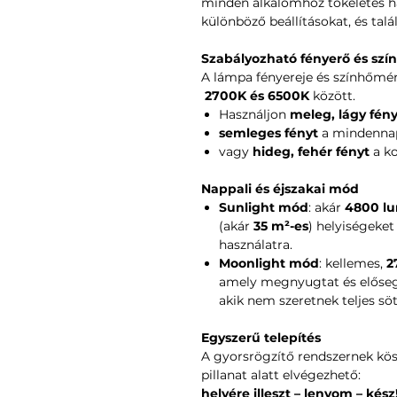
minden alkalomhoz tökéletes ha
különböző beállításokat, és tal
Szabályozható fényerő és szí
A lámpa fényereje és színhőmér
2700K és 6500K
között.
Használjon
meleg, lágy fény
semleges fényt
a mindennap
vagy
hideg, fehér fényt
a ko
Nappali és éjszakai mód
Sunlight mód
: akár
4800 l
(akár
35 m²-es
) helyiségeket 
használatra.
Moonlight mód
: kellemes,
2
amely megnyugtat és elősegít
akik nem szeretnek teljes sö
Egyszerű telepítés
A gyorsrögzítő rendszernek kös
pillanat alatt elvégezhető:
helyére illeszt – lenyom – kész