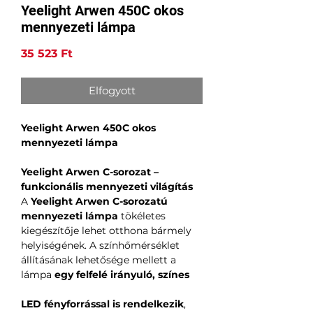
Yeelight Arwen 450C okos
mennyezeti lámpa
Ár
35 523 Ft
Elfogyott
Yeelight Arwen 450C okos
mennyezeti lámpa
Yeelight Arwen C-sorozat –
funkcionális mennyezeti világítás
A
Yeelight Arwen C-sorozatú
mennyezeti lámpa
tökéletes
kiegészítője lehet otthona bármely
helyiségének. A színhőmérséklet
állításának lehetősége mellett a
lámpa
egy felfelé irányuló, színes
LED fényforrással is rendelkezik
,