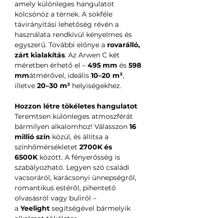
amely különleges hangulatot
kölcsönöz a térnek. A sokféle
távirányítási lehetőség révén a
használata rendkívül kényelmes és
egyszerű. További előnye a
rovarálló,
zárt kialakítás
. Az Arwen C két
méretben érhető el –
495 mm
és
598
mm
átmérővel, ideális
10–20 m²
,
illetve
20–30 m²
helyiségekhez.
Hozzon létre tökéletes hangulatot
Teremtsen különleges atmoszférát
bármilyen alkalomhoz! Válasszon
16
millió szín
közül, és állítsa a
színhőmérsékletet
2700K és
6500K
között. A fényerősség is
szabályozható. Legyen szó családi
vacsoráról, karácsonyi ünnepségről,
romantikus estéről, pihentető
olvasásról vagy buliról –
a
Yeelight
segítségével bármelyik