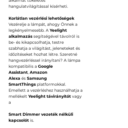
alkalmat tökéletes
hangulatvilágítással kísérheti.
Korlátlan vezérlési lehetőségek
Vezérelje a lámpát, ahogy Önnek a
legkényelmesebb. A
Yeelight
alkalmazás
segítségével távolról is
be- és kikapcsolhatja, testre
szabhatja a világítást, jeleneteket és
időzítéseket hozhat létre. Szeretné
hangvezérléssel irányítani? A lámpa
kompatibilis a
Google
Assistant
,
Amazon
Alexa
és
Samsung
SmartThings
platformokkal.
Emellett a vezérléshez használhatja a
mellékelt
Yeelight távirányítót
vagy
a
Smart Dimmer vezeték nélküli
kapcsolót
is.