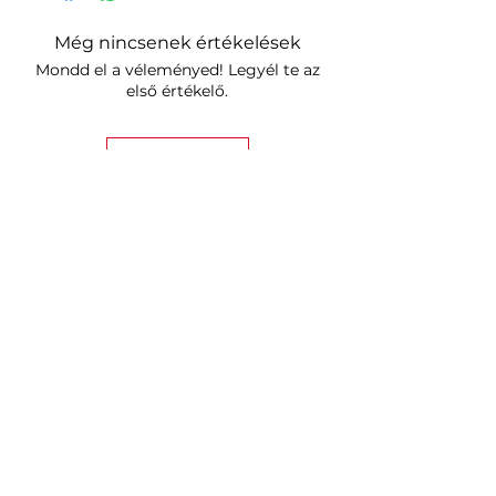
Még nincsenek értékelések
Mondd el a véleményed! Legyél te az
első értékelő.
Értékelés írása
Hasonló termékek