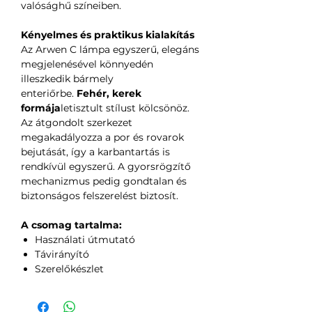
valósághű színeiben.
Kényelmes és praktikus kialakítás
Az Arwen C lámpa egyszerű, elegáns
megjelenésével könnyedén
illeszkedik bármely
enteriőrbe.
Fehér, kerek
formája
letisztult stílust kölcsönöz.
Az átgondolt szerkezet
megakadályozza a por és rovarok
bejutását, így a karbantartás is
rendkívül egyszerű. A gyorsrögzítő
mechanizmus pedig gondtalan és
biztonságos felszerelést biztosít.
A csomag tartalma:
Használati útmutató
Távirányító
Szerelőkészlet