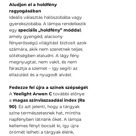
Aludjon el a holdfény
ragyogásában
Ideális választás hálószobába vagy
gyerekszobába. A lámpa rendelkezik
egy
speciális „holdfény” móddal
,
amely gyengéd, alacsony
fényerősségű világítást biztosít azok
számára, akik nem szeretnek teljes
sötétségben elaludni. A lágy fény
megnyugtat, nem vakít, és nem
fárasztja a szemet – így segíti az
ellazulást és a nyugodt alvást.
Fedezze fel újra a színek szépségét
A
Yeelight Arwen C
további előnye
a
magas színvisszaadási index (Ra
90)
. Ez azt jelenti, hogy a tárgyak
színe természetesnek hat, mintha
napfényben látnánk őket. A lámpa
kellemes fényt bocsát ki, így újra
örömét lelheti a tárgyak élénk,