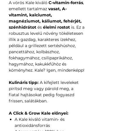
A vörös Kale kiváló
C-vitamin-forrás
,
emellett tartalmaz
vasat, A-
vitamint, kalciumot,
magnéziumot, káliumot, fehérjét,
szénhidrátot
és
élelmi rostot
is. Ez a
robusztus levelű növény tökéletesen
illik a gazdag, karakteres ízekhez,
például a grillezett sertéshúshoz,
pancettához, kolbászhoz,
fokhagymához, csilipaprikához,
hagymához, kakukkfűhöz és
köményhez. Kale? Igen, mindenképp!
Kulináris tipp:
A kifejlett leveleket
pirítsd meg vagy párold meg, a
fiatal hajtásokat pedig fogyaszd
frissen, salátákban.
A Click & Grow Kale előnyei:
A Kale kiváló vitamin- és
antioxidánsforrás