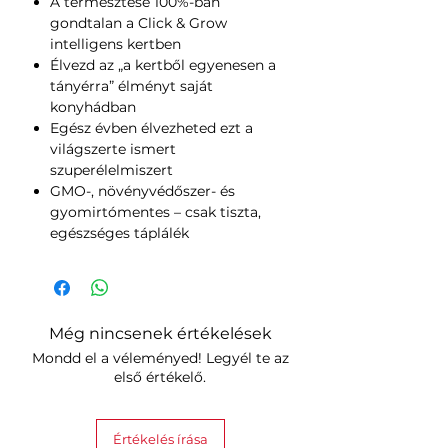
A termesztése 100%-ban
gondtalan a Click & Grow
intelligens kertben
Élvezd az „a kertből egyenesen a
tányérra” élményt saját
konyhádban
Egész évben élvezheted ezt a
világszerte ismert
szuperélelmiszert
GMO-, növényvédőszer- és
gyomirtómentes – csak tiszta,
egészséges táplálék
Még nincsenek értékelések
Mondd el a véleményed! Legyél te az
első értékelő.
Értékelés írása