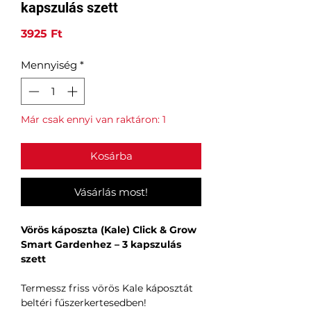
kapszulás szett
Ár
3925 Ft
Mennyiség
*
Már csak ennyi van raktáron: 1
Kosárba
Vásárlás most!
Vörös káposzta (Kale) Click & Grow
Smart Gardenhez – 3 kapszulás
szett
Termessz friss vörös Kale káposztát
beltéri fűszerkertesedben!