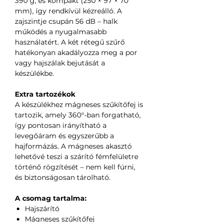
390 g, és kompakt (250 × 97 × 70
mm), így rendkívül kézreálló. A
zajszintje csupán 56 dB – halk
működés a nyugalmasabb
használatért. A két rétegű szűrő
hatékonyan akadályozza meg a por
vagy hajszálak bejutását a
készülékbe.
Extra tartozékok
A készülékhez mágneses szűkítőfej is
tartozik, amely 360°-ban forgatható,
így pontosan irányítható a
levegőáram és egyszerűbb a
hajformázás. A mágneses akasztó
lehetővé teszi a szárító fémfelületre
történő rögzítését – nem kell fúrni,
és biztonságosan tárolható.
A csomag tartalma:
Hajszárító
Mágneses szűkítőfej