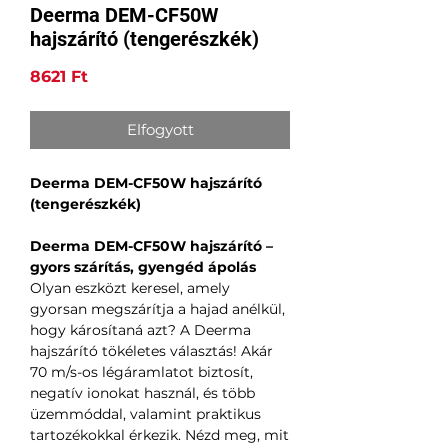
Deerma DEM-CF50W
hajszárító (tengerészkék)
Ár
8621 Ft
Elfogyott
Deerma DEM-CF50W hajszárító
(tengerészkék)
Deerma DEM-CF50W hajszárító –
gyors szárítás, gyengéd ápolás
Olyan eszközt keresel, amely
gyorsan megszárítja a hajad anélkül,
hogy károsítaná azt? A Deerma
hajszárító tökéletes választás! Akár
70 m/s-os légáramlatot biztosít,
negatív ionokat használ, és több
üzemmóddal, valamint praktikus
tartozékokkal érkezik. Nézd meg, mit