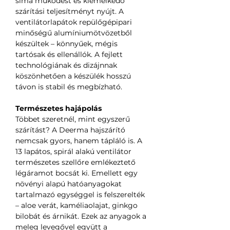
sima működést és kiemelkedő
szárítási teljesítményt nyújt. A
ventilátorlapátok repülőgépipari
minőségű alumíniumötvözetből
készültek – könnyűek, mégis
tartósak és ellenállók. A fejlett
technológiának és dizájnnak
köszönhetően a készülék hosszú
távon is stabil és megbízható.
Természetes hajápolás
Többet szeretnél, mint egyszerű
szárítást? A Deerma hajszárító
nemcsak gyors, hanem tápláló is. A
13 lapátos, spirál alakú ventilátor
természetes szellőre emlékeztető
légáramot bocsát ki. Emellett egy
növényi alapú hatóanyagokat
tartalmazó egységgel is felszerelték
– aloe verát, kaméliaolajat, ginkgo
bilobát és árnikát. Ezek az anyagok a
meleg levegővel együtt a