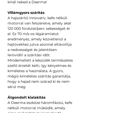
kínál neked a Deerma!
Villámgyors szárítás
A hajszárító innovatív, kefe nélküli
motorral van felszerelve, amely akár
120 000 fordulat/perc sebességet ér
el. Ez 70 m/s-os légáramlatot
eredményez, amely közvetlenül a
hajtövekhez jutva azonnal eltávolítja
a nedvességet és jelentősen
lerövidíti a szárítási időt.
Mindemellett a készülék természetes
szellő érzetét kelti, így kényelmes és
kíméletes a használata. A gyors,
mégis kíméletes szárítás garantálja,
hogy a hajad nem szárad ki és nem
sérül meg.
Átgondolt kialakítás
A Deerma eszköze háromfázisú, kefe
nélküli motorral működik, amely