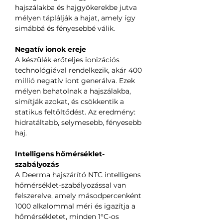
hajszálakba és hajgyökerekbe jutva
mélyen táplálják a hajat, amely így
simábbá és fényesebbé válik.
Negatív ionok ereje
A készülék erőteljes ionizációs
technológiával rendelkezik, akár 400
millió negatív iont generálva. Ezek
mélyen behatolnak a hajszálakba,
simítják azokat, és csökkentik a
statikus feltöltődést. Az eredmény:
hidratáltabb, selymesebb, fényesebb
haj.
Intelligens hőmérséklet-
szabályozás
A Deerma hajszárító NTC intelligens
hőmérséklet-szabályozással van
felszerelve, amely másodpercenként
1000 alkalommal méri és igazítja a
hőmérsékletet, minden 1°C-os