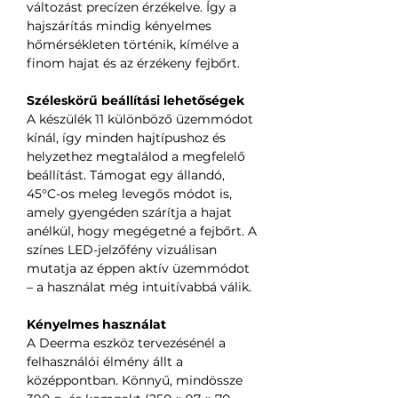
változást precízen érzékelve. Így a
hajszárítás mindig kényelmes
hőmérsékleten történik, kímélve a
finom hajat és az érzékeny fejbőrt.
Széleskörű beállítási lehetőségek
A készülék 11 különböző üzemmódot
kínál, így minden hajtípushoz és
helyzethez megtalálod a megfelelő
beállítást. Támogat egy állandó,
45°C-os meleg levegős módot is,
amely gyengéden szárítja a hajat
anélkül, hogy megégetné a fejbőrt. A
színes LED-jelzőfény vizuálisan
mutatja az éppen aktív üzemmódot
– a használat még intuitívabbá válik.
Kényelmes használat
A Deerma eszköz tervezésénél a
felhasználói élmény állt a
középpontban. Könnyű, mindössze