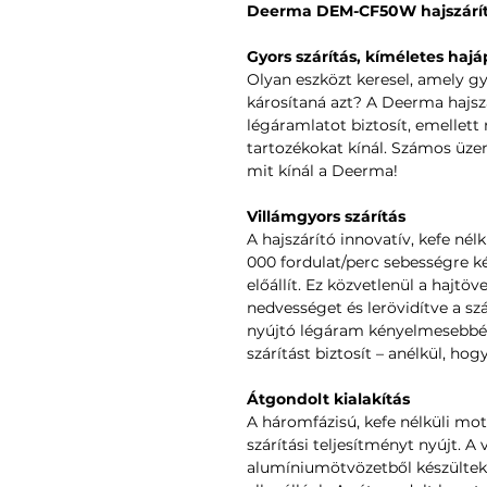
Deerma DEM-CF50W hajszárító
Gyors szárítás, kíméletes hajá
Olyan eszközt keresel, amely gy
károsítaná azt? A Deerma hajszá
légáramlatot biztosít, emellett 
tartozékokat kínál. Számos üz
mit kínál a Deerma!
Villámgyors szárítás
A hajszárító innovatív, kefe nél
000 fordulat/perc sebességre ké
előállít. Ez közvetlenül a hajtöv
nedvességet és lerövidítve a szá
nyújtó légáram kényelmesebbé t
szárítást biztosít – anélkül, hog
Átgondolt kialakítás
A háromfázisú, kefe nélküli m
szárítási teljesítményt nyújt. A
alumíniumötvözetből készültek 