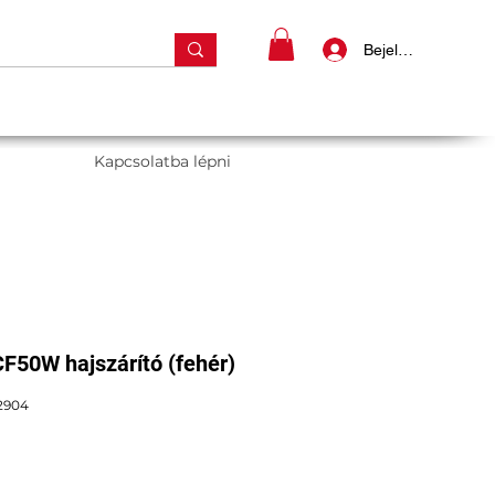
Bejelentkezés
Kapcsolatba lépni
50W hajszárító (fehér)
2904