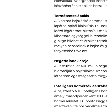
ellenállóak. Az átgondolt konst
köszönhetően stabil és hosszú 
Természetes ápolás
A Deerma hajszárító nemcsak szá
lapátos, spirál kialakítású alum
idéző légáramot biztosít. Emel
kibocsátó egységgel is rendelke
ginkgo bilobát és árnikát tarta
mélyen behatolnak a hajba és gy
fényesebbé téve azt.
Negatív ionok ereje
A készülék akár 400 millió nega
hidratálják a hajszálakat. Az er
láthatóan egészségesebb megje
Intelligens hőmérséklet-szab
A hajszárító NTC intelligens hő
amely másodpercenként 1000-sze
hőmérsékletet 1°C pontossággal
az érzékeny fejbőr védelme érd