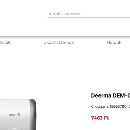
árkák
ökoszisztémák
Rólunk
Deerma DEM-CF
Cikkszám: 695557804
Ár
7463 Ft