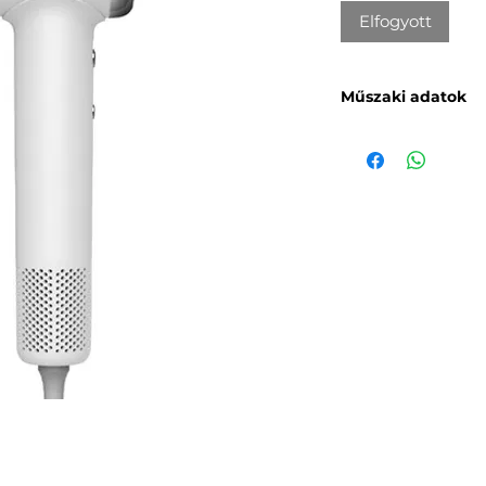
Elfogyott
Műszaki adatok
Gyártó
: Deerma
Modell
: DEM-CF50
Légáramlás
: 70 m/
Névleges feszülts
Névleges teljesít
Névleges frekvenc
Tömeg
: 390 g
Méretek
: 250 × 9
Szín
: Fehér