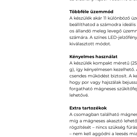
Többféle üzemmód
A készülék akár 11 különböző 
beállíthatod a számodra ideális
os állandó meleg levegő üzemm
számára. A színes LED-jelzőfény
kiválasztott módot.
Kényelmes használat
A készülék kompakt méretű (25
g), így kényelmesen kezelhető. 
csendes működést biztosít. A k
hogy por vagy hajszálak bejuss
forgatható mágneses szűkítőfej 
lehetővé.
Extra tartozékok
A csomagban található mágnese
míg a mágneses akasztó lehetőv
rögzítését – nincs szükség fúrás
– nem kell aggódni a leesés mia