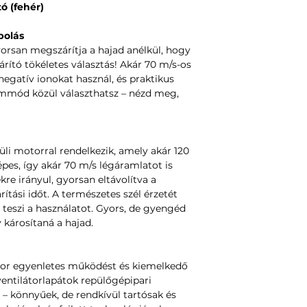
 (fehér)
polás
orsan megszárítja a hajad anélkül, hogy
rító tökéletes választás! Akár 70 m/s-os
negatív ionokat használ, és praktikus
emmód közül választhatsz – nézd meg,
küli motorral rendelkezik, amely akár 120
pes, így akár 70 m/s légáramlatot is
ekre irányul, gyorsan eltávolítva a
rítási időt. A természetes szél érzetét
eszi a használatot. Gyors, de gyengéd
y károsítaná a hajad.
otor egyenletes működést és kiemelkedő
 ventilátorlapátok repülőgépipari
– könnyűek, de rendkívül tartósak és