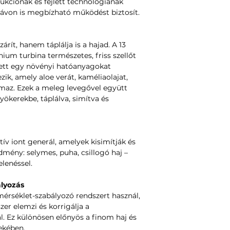
rukciónak és fejlett technológiának
távon is megbízható működést biztosít.
rít, hanem táplálja is a hajad. A 13
ínium turbina természetes, friss szellőt
lett egy növényi hatóanyagokat
zik, amely aloe verát, kaméliaolajat,
lmaz. Ezek a meleg levegővel együtt
ökerekbe, táplálva, simítva és
tív iont generál, amelyek kisimítják és
edmény: selymes, puha, csillogó haj –
lenéssel.
ályozás
mérséklet-szabályozó rendszert használ,
r elemzi és korrigálja a
. Ez különösen előnyös a finom haj és
ekében.