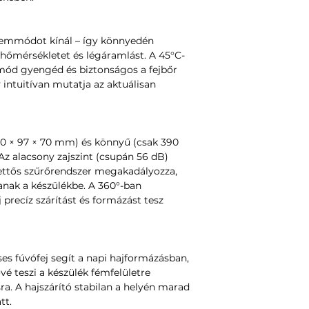
üzemmódot kínál – így könnyedén
 hőmérsékletet és légáramlást. A 45°C-
ód gyengéd és biztonságos a fejbőr
 intuitívan mutatja az aktuálisan
0 × 97 × 70 mm) és könnyű (csak 390
Az alacsony zajszint (csupán 56 dB)
ettős szűrőrendszer megakadályozza,
anak a készülékbe. A 360°-ban
precíz szárítást és formázást tesz
s fúvófej segít a napi hajformázásban,
é teszi a készülék fémfelületre
ra. A hajszárító stabilan a helyén marad
tt.