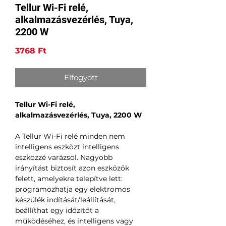
Tellur Wi-Fi relé,
alkalmazásvezérlés, Tuya,
2200 W
Ár
3768 Ft
Elfogyott
Tellur Wi-Fi relé,
alkalmazásvezérlés, Tuya, 2200 W
A Tellur Wi-Fi relé minden nem
intelligens eszközt intelligens
eszközzé varázsol. Nagyobb
irányítást biztosít azon eszközök
felett, amelyekre telepítve lett:
programozhatja egy elektromos
készülék indítását/leállítását,
beállíthat egy időzítőt a
működéséhez, és intelligens vagy