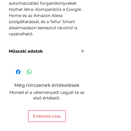
automatizálási forgatókönyveket
hozhat létre. Kompatibilis a Google
Home és az Amazon Alexa
szolgáltatással, és a Tellur Smart
alkalmazáson keresztül távolról is
vezérelhető.
Műszaki adatok
Tápellátás: AC100-240V
Maximális áramerősség: 10A
Maximális teljesítmény: 2200W
Távirányító: Igen, a Tellur Smart
Még nincsenek értékelések
alkalmazással
Mondd el a véleményed! Legyél te az
WiFi működési frekvencia: 2,4
első értékelő.
GHz
WiFi szabvány: IEEE 802.11b/g/n
Biztonság: WPA-PSK/ WPA2-PSK
Értékelés írása
/WPA/WPA2/WEP/WPS2/WAPI
Titkosítás: WEP/TKIP/AES
Kompatibilitás: Android 4.1 / iOS 8