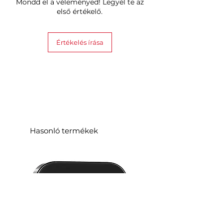
Mondd el a véleményed! Legyél te az
első értékelő.
Értékelés írása
Hasonló termékek