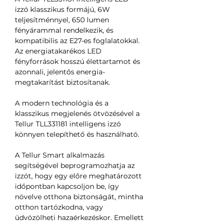
izzó klasszikus formájú, 6W
teljesítménnyel, 650 lumen
fényárammal rendelkezik, és
kompatibilis az E27-es foglalatokkal.
Az energiatakarékos LED
fényforrások hosszú élettartamot és
azonnali, jelentős energia-
megtakarítást biztosítanak.
A modern technológia és a
klasszikus megjelenés ötvözésével a
Tellur TLL331181 intelligens izzó
könnyen telepíthető és használható.
A Tellur Smart alkalmazás
segítségével beprogramozhatja az
izzót, hogy egy előre meghatározott
időpontban kapcsoljon be, így
növelve otthona biztonságát, mintha
otthon tartózkodna, vagy
üdvözölheti hazaérkezéskor. Emellett