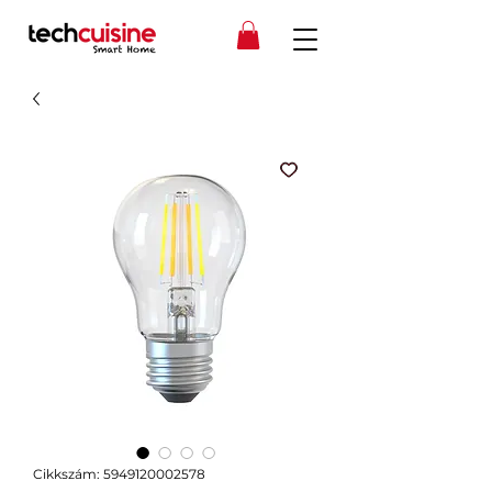
Cikkszám: 5949120002578