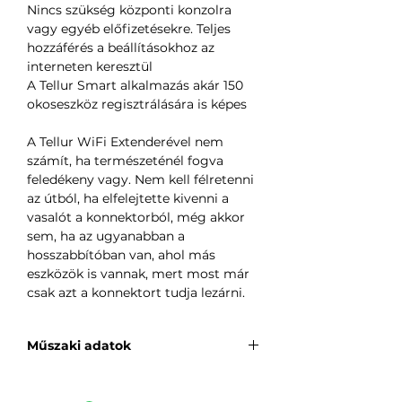
Nincs szükség központi konzolra
vagy egyéb előfizetésekre. Teljes
hozzáférés a beállításokhoz az
interneten keresztül
A Tellur Smart alkalmazás akár 150
okoseszköz regisztrálására is képes
A Tellur WiFi Extenderével nem
számít, ha természeténél fogva
feledékeny vagy. Nem kell félretenni
az útból, ha elfelejtette kivenni a
vasalót a konnektorból, még akkor
sem, ha az ugyanabban a
hosszabbítóban van, ahol más
eszközök is vannak, mert most már
csak azt a konnektort tudja lezárni.
Műszaki adatok
Feszültség
AC 90-264V