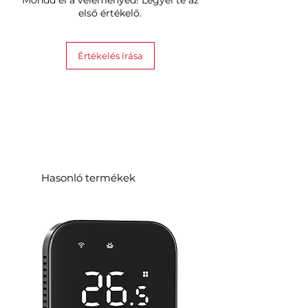
Mondd el a véleményed! Legyél te az
első értékelő.
Értékelés írása
Hasonló termékek