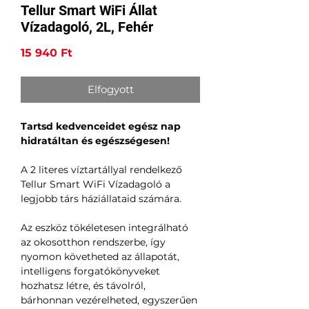
Tellur Smart WiFi Állat
Vízadagoló, 2L, Fehér
Ár
15 940 Ft
Elfogyott
Tartsd kedvenceidet egész nap
hidratáltan és egészségesen!
A 2 literes víztartállyal rendelkező
Tellur Smart WiFi Vízadagoló a
legjobb társ háziállataid számára.
Az eszköz tökéletesen integrálható
az okosotthon rendszerbe, így
nyomon követheted az állapotát,
intelligens forgatókönyveket
hozhatsz létre, és távolról,
bárhonnan vezérelheted, egyszerűen