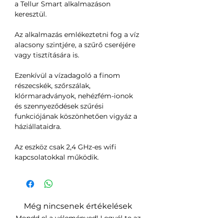
a Tellur Smart alkalmazáson
keresztül.
Az alkalmazás emlékeztetni fog a víz
alacsony szintjére, a szűrő cseréjére
vagy tisztítására is.
Ezenkívül a vízadagoló a finom
részecskék, szőrszálak,
klórmaradványok, nehézfém-ionok
és szennyeződések szűrési
funkciójának köszönhetően vigyáz a
háziállataidra.
Az eszköz csak 2,4 GHz-es wifi
kapcsolatokkal működik.
Még nincsenek értékelések