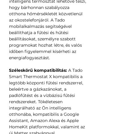
intelligens termosztát lehetővé teszi,
hogy bárhonnan szabályozza
otthona hőmérsékletét közvetlenül
az okostelefonjáról. A Tado
mobilalkalmazás segítségével
beállíthatja a fűtési és hűtési
beállításokat, személyre szabott
programokat hozhat létre, és valós
időben figyelemmel kísérheti az
energiafogyasztást.
Széleskörű kompatibilitás:
A Tado
Smart Thermostat X kompatibilis a
legtöbb központi fűtési rendszerrel,
beleértve a gázkazánokat, a
padlófűtést és a vízbázisú fűtési
rendszereket. Tökéletesen
integrálható az Ön intelligens
otthonába, kompatibilis a Google
Assistant, Amazon Alexa és Apple
HomeKit platformokkal, valamint az
új Matter szabvánnyal.