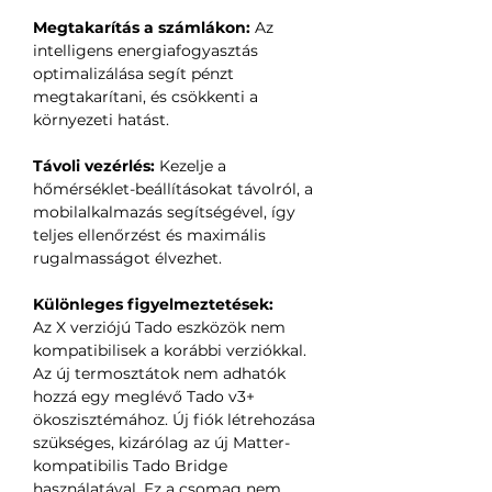
Megtakarítás a számlákon:
Az
intelligens energiafogyasztás
optimalizálása segít pénzt
megtakarítani, és csökkenti a
környezeti hatást.
Távoli vezérlés:
Kezelje a
hőmérséklet-beállításokat távolról, a
mobilalkalmazás segítségével, így
teljes ellenőrzést és maximális
rugalmasságot élvezhet.
Különleges figyelmeztetések:
Az X verziójú Tado eszközök nem
kompatibilisek a korábbi verziókkal.
Az új termosztátok nem adhatók
hozzá egy meglévő Tado v3+
ökoszisztémához. Új fiók létrehozása
szükséges, kizárólag az új Matter-
kompatibilis Tado Bridge
használatával. Ez a csomag nem