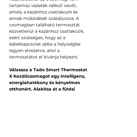
tartalmaz vezeték nélküli vevőt,
amely a kazánhoz csatlakozik és
annak működését szabályozza. A
csomagban található termosztát
közvetlenül a kazánhoz csatlakozik,
ezért szükséges, hogy ez a
kábelkapcsolat abba a helyiségbe
legyen elvezetve, ahol a
termosztátot el kívánja helyezni.
Válassza a Tado Smart Thermostat
X Kezdőcsomagot egy intelligens,
energiahatékony és kényelmes
otthonért. Alakítsa át a fűtési
rendszer kezelését, és élvezze a
teljes kontrollt otthona kényelme
felett!