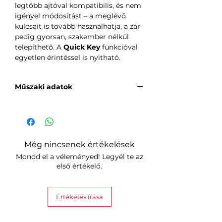
legtöbb ajtóval kompatibilis, és nem
igényel módosítást – a meglévő
kulcsait is tovább használhatja, a zár
pedig gyorsan, szakember nélkül
telepíthető. A
Quick Key
funkcióval
egyetlen érintéssel is nyitható.
Műszaki adatok
Gyártó: SwitchBot
Modell: Lock Pro
Hozzáférési módok:
Bluetooth,
Home Sharing, fizikai kulcs
Még nincsenek értékelések
További
Mondd el a véleményed! Legyél te az
kompatibilitás:
billentyűzet, NFC
első értékelő.
kártya, ujjlenyomat (külön
megvásárolható tartozékok)
Kapcsolódás:
Bluetooth 4.2 vagy
Értékelés írása
újabb
Tápellátás:
4 × AA elem (1,5 V,
2900 mAh)