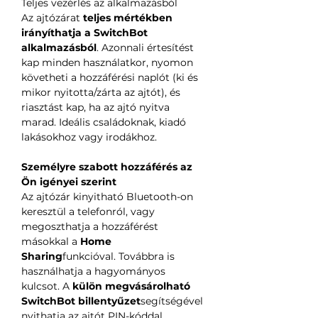
Teljes vezérlés az alkalmazásból
Az ajtózárat
teljes mértékben
irányíthatja a SwitchBot
alkalmazásból
. Azonnali értesítést
kap minden használatkor, nyomon
követheti a hozzáférési naplót (ki és
mikor nyitotta/zárta az ajtót), és
riasztást kap, ha az ajtó nyitva
marad. Ideális családoknak, kiadó
lakásokhoz vagy irodákhoz.
Személyre szabott hozzáférés az
Ön igényei szerint
Az ajtózár kinyitható Bluetooth-on
keresztül a telefonról, vagy
megoszthatja a hozzáférést
másokkal a
Home
Sharing
funkcióval. Továbbra is
használhatja a hagyományos
kulcsot. A
külön megvásárolható
SwitchBot billentyűzet
segítségével
nyithatja az ajtót PIN-kóddal,