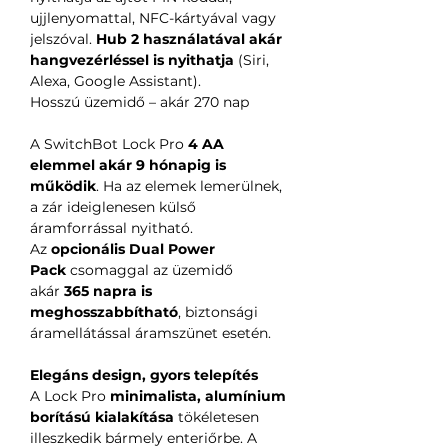
ujjlenyomattal, NFC-kártyával vagy
jelszóval.
Hub 2 használatával akár
hangvezérléssel is nyithatja
(Siri,
Alexa, Google Assistant).
Hosszú üzemidő – akár 270 nap
A SwitchBot Lock Pro
4 AA
elemmel akár 9 hónapig is
működik
. Ha az elemek lemerülnek,
a zár ideiglenesen külső
áramforrással nyitható.
Az
opcionális Dual Power
Pack
csomaggal az üzemidő
akár
365 napra is
meghosszabbítható
, biztonsági
áramellátással áramszünet esetén.
Elegáns design, gyors telepítés
A Lock Pro
minimalista, alumínium
borítású kialakítása
tökéletesen
illeszkedik bármely enteriőrbe. A