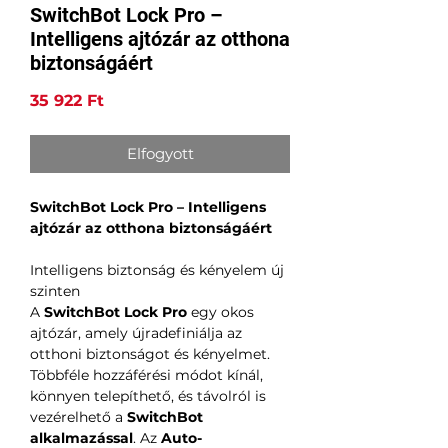
SwitchBot Lock Pro –
Intelligens ajtózár az otthona
biztonságáért
Ár
35 922 Ft
Elfogyott
SwitchBot Lock Pro – Intelligens
ajtózár az otthona biztonságáért
Intelligens biztonság és kényelem új
szinten
A
SwitchBot Lock Pro
egy okos
ajtózár, amely újradefiniálja az
otthoni biztonságot és kényelmet.
Többféle hozzáférési módot kínál,
könnyen telepíthető, és távolról is
vezérelhető a
SwitchBot
alkalmazással
. Az
Auto-