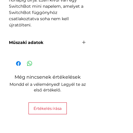
hónapig bírja. Ezen kívül van egy
SwitchBot mini napelem, amelyet a
SwitchBot függönyhöz
csatlakoztatva soha nem kell
újratölteni.
Műszaki adatok
fehér szín
Méretek: 42x51x110 mm
Súly: 135 g
Tápellátás: USB-C (DC, 5V, 1A);
Még nincsenek értékelések
Lithium-Ion 3350 mAh
Mondd el a véleményed! Legyél te az
akkumulátor vagy töltés
első értékelő.
SwitchBot mini napelemmel
(külön megvásárolható)
Csatlakozás: Bluetooth 5.0 Long
Értékelés írása
Range
Hangvezérlés: Alexa, Google
Assistant, Siti Shortcuts, IFTTT,
SmartThings, LINE Clova (Mini