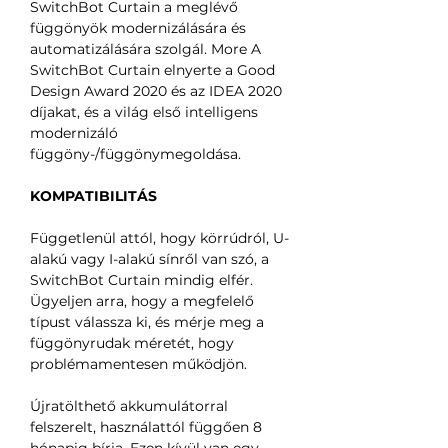
SwitchBot Curtain a meglévő
függönyök modernizálására és
automatizálására szolgál. More A
SwitchBot Curtain elnyerte a Good
Design Award 2020 és az IDEA 2020
díjakat, és a világ első intelligens
modernizáló
függöny-/függönymegoldása.
KOMPATIBILITÁS
Függetlenül attól, hogy körrúdról, U-
alakú vagy I-alakú sínről van szó, a
SwitchBot Curtain mindig elfér.
Ügyeljen arra, hogy a megfelelő
típust válassza ki, és mérje meg a
függönyrudak méretét, hogy
problémamentesen működjön.
Újratölthető akkumulátorral
felszerelt, használattól függően 8