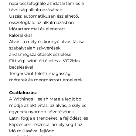
napi összefoglaló az időtartam és a
távolság alkalmazásában
Úszás: automatikusan észlelhető,
összefoglaló az alkalmazásban
időtartammal és elégetett
kalóriákkal
Alvás: a mély és könnyű alvás fázisai,
szabálytalan szívverések,
alvásmegszakítások észlelése
Fittségi szint: értékelés a VO2Max
becslésével
Tengerszint feletti magasság:
méterek és megmászott emeletek
Csatlakozás:
A Withings Health Mate a legjobb
módja az aktivitás, az alvás, a súly és
egyebek nyomon követésének.
Látni fogja a trendeket, a fejlődést, és
képzésben részesül, amely segít az
idő múlásával fejlődni.