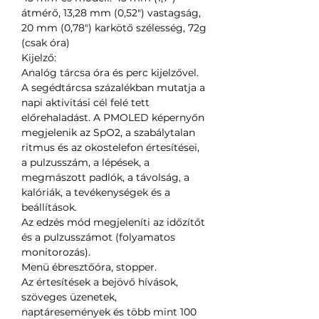
átmérő, 13,28 mm (0,52") vastagság,
20 mm (0,78") karkötő szélesség, 72g
(csak óra)
Kijelző:
Analóg tárcsa óra és perc kijelzővel.
A segédtárcsa százalékban mutatja a
napi aktivitási cél felé tett
előrehaladást. A PMOLED képernyőn
megjelenik az SpO2, a szabálytalan
ritmus és az okostelefon értesítései,
a pulzusszám, a lépések, a
megmászott padlók, a távolság, a
kalóriák, a tevékenységek és a
beállítások.
Az edzés mód megjeleníti az időzítőt
és a pulzusszámot (folyamatos
monitorozás).
Menü ébresztőóra, stopper.
Az értesítések a bejövő hívások,
szöveges üzenetek,
naptáresemények és több mint 100