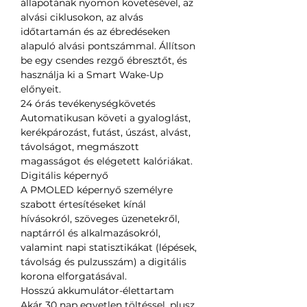
állapotának nyomon követésével, az
alvási ciklusokon, az alvás
időtartamán és az ébredéseken
alapuló alvási pontszámmal. Állítson
be egy csendes rezgő ébresztőt, és
használja ki a Smart Wake-Up
előnyeit.
24 órás tevékenységkövetés
Automatikusan követi a gyaloglást,
kerékpározást, futást, úszást, alvást,
távolságot, megmászott
magasságot és elégetett kalóriákat.
Digitális képernyő
A PMOLED képernyő személyre
szabott értesítéseket kínál
hívásokról, szöveges üzenetekről,
naptárról és alkalmazásokról,
valamint napi statisztikákat (lépések,
távolság és pulzusszám) a digitális
korona elforgatásával.
Hosszú akkumulátor-élettartam
Akár 30 nap egyetlen töltéssel, plusz