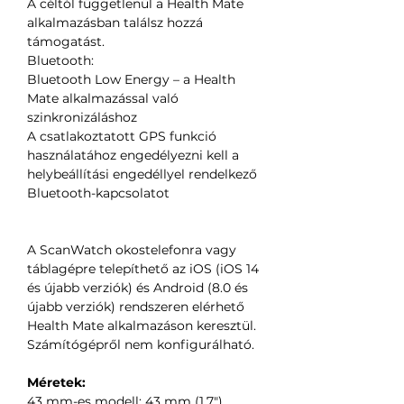
A céltól függetlenül a Health Mate
alkalmazásban találsz hozzá
támogatást.
Bluetooth:
Bluetooth Low Energy – a Health
Mate alkalmazással való
szinkronizáláshoz
A csatlakoztatott GPS funkció
használatához engedélyezni kell a
helybeállítási engedéllyel rendelkező
Bluetooth-kapcsolatot
A ScanWatch okostelefonra vagy
táblagépre telepíthető az iOS (iOS 14
és újabb verziók) és Android (8.0 és
újabb verziók) rendszeren elérhető
Health Mate alkalmazáson keresztül.
Számítógépről nem konfigurálható.
Méretek:
43 mm-es modell: 43 mm (1,7")