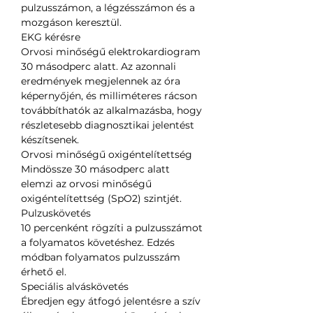
pulzusszámon, a légzésszámon és a
mozgáson keresztül.
EKG kérésre
Orvosi minőségű elektrokardiogram
30 másodperc alatt. Az azonnali
eredmények megjelennek az óra
képernyőjén, és milliméteres rácson
továbbíthatók az alkalmazásba, hogy
részletesebb diagnosztikai jelentést
készítsenek.
Orvosi minőségű oxigéntelítettség
Mindössze 30 másodperc alatt
elemzi az orvosi minőségű
oxigéntelítettség (SpO2) szintjét.
Pulzuskövetés
10 percenként rögzíti a pulzusszámot
a folyamatos követéshez. Edzés
módban folyamatos pulzusszám
érhető el.
Speciális alváskövetés
Ébredjen egy átfogó jelentésre a szív