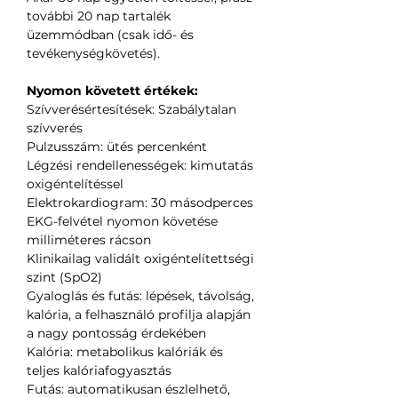
további 20 nap tartalék
üzemmódban (csak idő- és
tevékenységkövetés).
Nyomon követett értékek:
Szívverésértesítések: Szabálytalan
szívverés
Pulzusszám: ütés percenként
Légzési rendellenességek: kimutatás
oxigéntelítéssel
Elektrokardiogram: 30 másodperces
EKG-felvétel nyomon követése
milliméteres rácson
Klinikailag validált oxigéntelítettségi
szint (SpO2)
Gyaloglás és futás: lépések, távolság,
kalória, a felhasználó profilja alapján
a nagy pontosság érdekében
Kalória: metabolikus kalóriák és
teljes kalóriafogyasztás
Futás: automatikusan észlelhető,