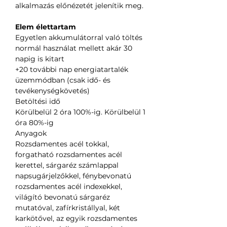
alkalmazás előnézetét jelenítik meg.
Elem élettartam
Egyetlen akkumulátorral való töltés
normál használat mellett akár 30
napig is kitart
+20 további nap energiatartalék
üzemmódban (csak idő- és
tevékenységkövetés)
Betöltési idő
Körülbelül 2 óra 100%-ig. Körülbelül 1
óra 80%-ig
Anyagok
Rozsdamentes acél tokkal,
forgatható rozsdamentes acél
kerettel, sárgaréz számlappal
napsugárjelzőkkel, fénybevonatú
rozsdamentes acél indexekkel,
világító bevonatú sárgaréz
mutatóval, zafírkristállyal, két
karkötővel, az egyik rozsdamentes