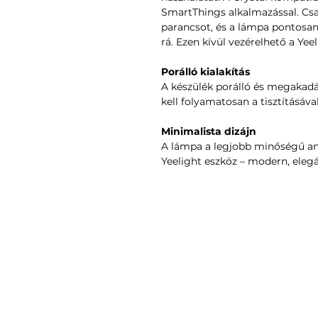
SmartThings alkalmazással. Csa
parancsot, és a lámpa pontosa
rá. Ezen kívül vezérelhető a Yeel
Porálló kialakítás
A készülék porálló és megakadá
kell folyamatosan a tisztításáva
Minimalista dizájn
A lámpa a legjobb minőségű any
Yeelight eszköz – modern, elegá