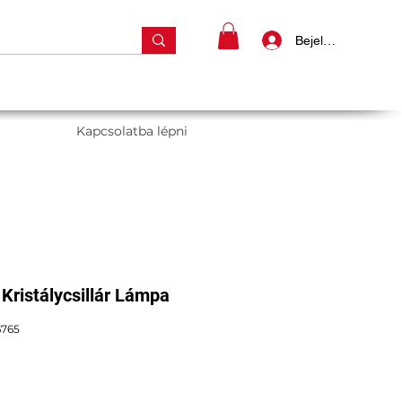
Bejelentkezés
Kapcsolatba lépni
 Kristálycsillár Lámpa
6765