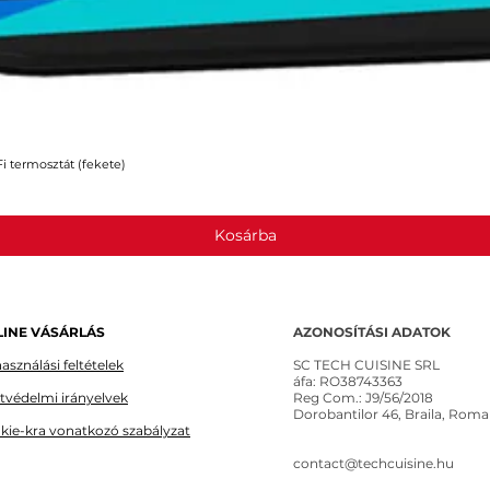
 termosztát (fekete)
Gyorsnézet
Kosárba
INE VÁSÁRLÁS
AZONOSÍTÁSI ADATOK
asználási feltételek
SC TECH CUISINE SRL
áfa: RO38743363
tvédelmi irányelvek
Reg Com.: J9/56/2018
Dorobantilor 46, Braila, Roma
kie-kra vonatkozó szabályzat
contact@techcuisine.hu