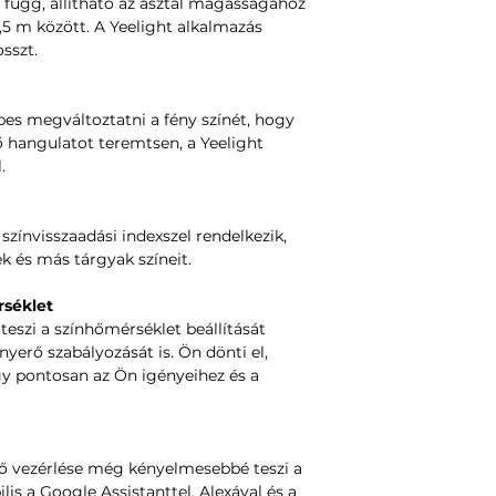
 függ, állítható az asztal magasságához
1,5 m között. A Yeelight alkalmazás
sszt.
es megváltoztatni a fény színét, hogy
 hangulatot teremtsen, a Yeelight
.
színvisszaadási indexszel rendelkezik,
ek és más tárgyak színeit.
rséklet
eszi a színhőmérséklet beállítását
nyerő szabályozását is. Ön dönti el,
gy pontosan az Ön igényeihez és a
ő vezérlése még kényelmesebbé teszi a
lis a Google Assistanttel, Alexával és a