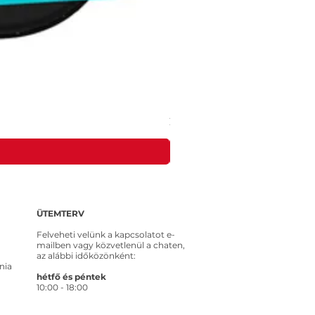
MEROSS MSS315CFH-EU intelligens ko
Ár
20 653 Ft
ÜTEMTERV
Felveheti velünk a kapcsolatot e-
mailben vagy közvetlenül a chaten,
az alábbi időközönként:
nia
hétfő és péntek
10:00 - 18:00