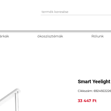
árkák
ökoszisztémák
Rólunk
Smart Yeelight
Cikkszám: 692492222
Ár
33 447 Ft