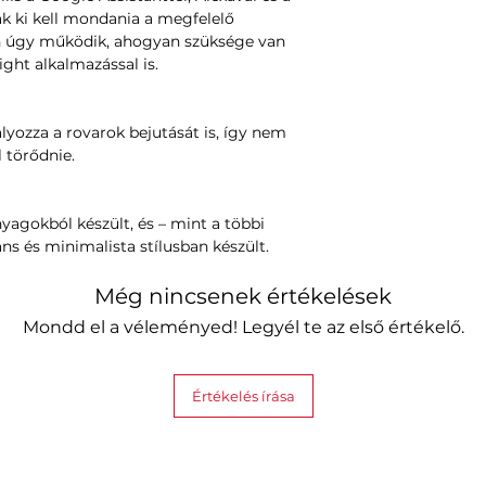
k ki kell mondania a megfelelő
n úgy működik, ahogyan szüksége van
ight alkalmazással is.
lyozza a rovarok bejutását is, így nem
l törődnie.
agokból készült, és – mint a többi
ns és minimalista stílusban készült.
Még nincsenek értékelések
Mondd el a véleményed! Legyél te az első értékelő.
Értékelés írása