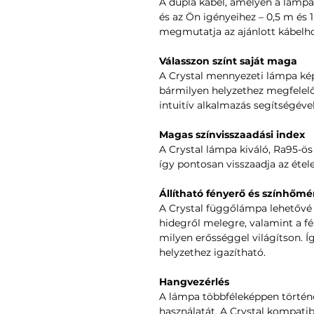
A dupla kábel, amelyen a lámpa
és az Ön igényeihez – 0,5 m és 
megmutatja az ajánlott kábelho
Válasszon színt saját maga
A Crystal mennyezeti lámpa kép
bármilyen helyzethez megfelelő
intuitív alkalmazás segítségével
Magas színvisszaadási index
A Crystal lámpa kiváló, Ra95-ös 
így pontosan visszaadja az étel
Állítható fényerő és színhőmé
A Crystal függőlámpa lehetővé t
hidegről melegre, valamint a fé
milyen erősséggel világítson. Í
helyzethez igazítható.
Hangvezérlés
A lámpa többféleképpen történ
használatát. A Crystal kompatibi