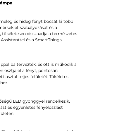
 Lámpa
meleg és hideg fényt bocsát ki több
mérséklet szabályozását és a
a, tökéletesen visszaadja a természetes
 Assistanttel és a SmartThings
ppaliba tervezték, és ott is működik a
 osztja el a fényt, pontosan
t asztal teljes felületét. Tökéletes
hez.
nőségű LED gyönggyel rendelkezik,
st és egyenletes fényeloszlást
rületen.