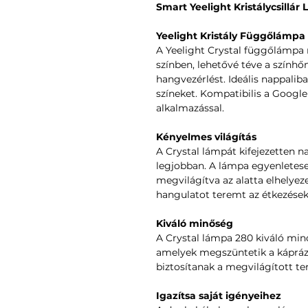
Smart Yeelight Kristálycsillár
Yeelight Kristály Függőlámpa
A Yeelight Crystal függőlámpa 
színben, lehetővé téve a színhő
hangvezérlést. Ideális nappalib
színeket. Kompatibilis a Google
alkalmazással.
Kényelmes világítás
A Crystal lámpát kifejezetten na
legjobban. A lámpa egyenletesen
megvilágítva az alatta elhelyezet
hangulatot teremt az étkezések
Kiváló minőség
A Crystal lámpa 280 kiváló mi
amelyek megszüntetik a káprázá
biztosítanak a megvilágított te
Igazítsa saját igényeihez