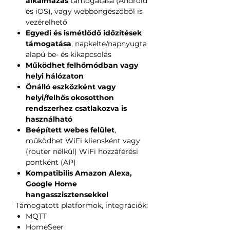
alkalmazás
támogatása (Android
és iOS), vagy webböngészőből is
vezérelhető
Egyedi és ismétlődő időzítések
támogatása
, napkelte/napnyugta
alapú be- és kikapcsolás
Működhet felhőmódban vagy
helyi hálózaton
Önálló eszközként vagy
helyi/felhős okosotthon
rendszerhez csatlakozva is
használható
Beépített webes felület
,
működhet WiFi kliensként vagy
(router nélkül) WiFi hozzáférési
pontként (AP)
Kompatibilis Amazon Alexa,
Google Home
hangasszisztensekkel
Támogatott platformok, integrációk:
MQTT
HomeSeer