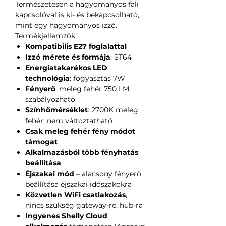
Természetesen a hagyományos fali
kapcsolóval is ki- és bekapcsolható,
mint egy hagyományos izzó.
Termékjellemzők:
Kompatibilis E27 foglalattal
Izzó mérete és formája
: ST64
Energiatakarékos LED
technológia
: fogyasztás 7W
Fényerő
: meleg fehér 750 LM,
szabályozható
Színhőmérséklet
: 2700K meleg
fehér, nem változtatható
Csak meleg fehér fény módot
támogat
Alkalmazásból több fényhatás
beállítása
Éjszakai mód
– alacsony fényerő
beállítása éjszakai időszakokra
Közvetlen WiFi csatlakozás
,
nincs szükség gateway-re, hub-ra
Ingyenes Shelly Cloud