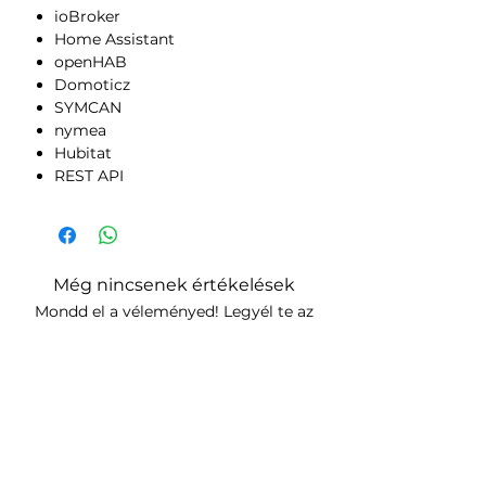
ioBroker
Home Assistant
openHAB
Domoticz
SYMCAN
nymea
Hubitat
REST API
Még nincsenek értékelések
Mondd el a véleményed! Legyél te az
első értékelő.
Értékelés írása