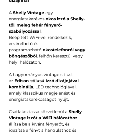
dizájnnal
A
Shelly Vintage
egy
energiatakarékos
okos izzó a Shelly-
től
,
meleg fehér fényerő-
szabályozással
.
Beépített WiFi-vel rendelkezik,
vezérelhető és
programozható
okostelefonról vagy
böngészőből
, felhőn keresztül vagy
helyi hálózaton.
A hagyományos vintage stílust
az
Edison-stílusú izzó dizájnjával
kombinálja
, LED technológiával,
amely klasszikus megjelenést és
energiatakarékosságot nyújt.
Csatlakoztassa közvetlenül a
Shelly
Vintage izzót a WiFi hálózathoz
,
állítsa be a kívánt fényerőt, és
igazítsa a fényt a hangulathoz és