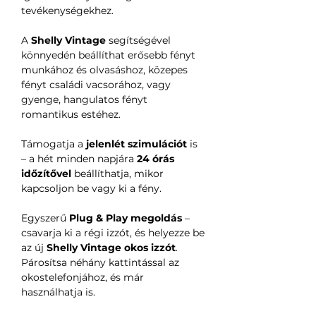
tevékenységekhez.
A
Shelly Vintage
segítségével
könnyedén beállíthat erősebb fényt
munkához és olvasáshoz, közepes
fényt családi vacsorához, vagy
gyenge, hangulatos fényt
romantikus estéhez.
Támogatja a
jelenlét szimulációt
is
– a hét minden napjára
24 órás
időzítővel
beállíthatja, mikor
kapcsoljon be vagy ki a fény.
Egyszerű
Plug & Play megoldás
–
csavarja ki a régi izzót, és helyezze be
az új
Shelly Vintage okos izzót
.
Párosítsa néhány kattintással az
okostelefonjához, és már
használhatja is.