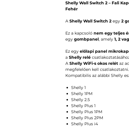
Shelly Wall Switch 2 – Fali K
Fehér
A
Shelly Wall Switch 2
egy
2 g
Ez a kapcsoló
nem egy teljes é
egy
gombpanel
, amely
1, 2 v
Ez egy
előlapi panel mikrokap
a
Shelly relé
csatlakoztatásához
A
Shelly WiFi-s okos relét
az ad
megfelelően kell csatlakoztatni.
Kompatibilis az alábbi Shelly es
Shelly 1
Shelly 1PM
Shelly 2.5
Shelly Plus 1
Shelly Plus 1PM
Shelly Plus 2PM
Shelly Plus i4