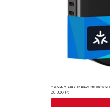
MEROSS MTS215BMA-B(EU) intelligens Wi-Fi
Ár
28 820 Ft