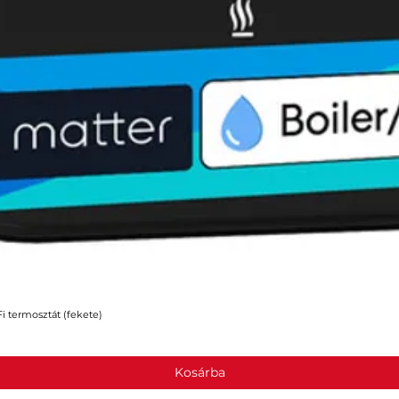
 termosztát (fekete)
Gyorsnézet
Kosárba