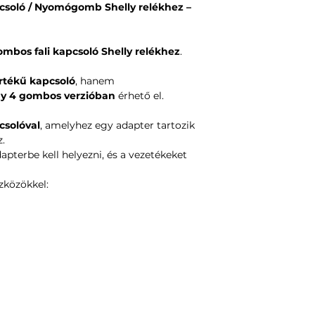
apcsoló / Nyomógomb Shelly relékhez –
ombos fali kapcsoló Shelly relékhez
.
rtékű kapcsoló
, hanem
agy 4 gombos verzióban
érhető el.
csolóval
, amelyhez egy adapter tartozik
.
apterbe kell helyezni, és a vezetékeket
zközökkel: