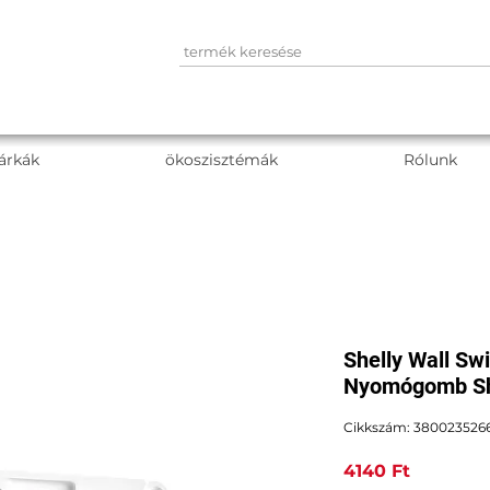
árkák
ökoszisztémák
Rólunk
Shelly Wall Swi
Nyomógomb She
Cikkszám: 380023526
Ár
4140 Ft