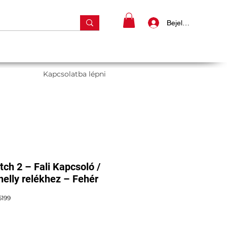
Bejelentkezés
Kapcsolatba lépni
tch 2 – Fali Kapcsoló /
lly relékhez – Fehér
6199