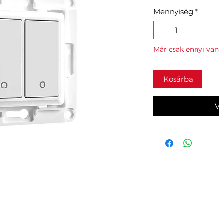
Mennyiség
*
Már csak ennyi van
Kosárba
V