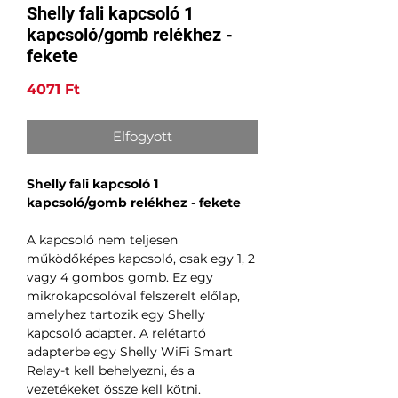
Shelly fali kapcsoló 1
kapcsoló/gomb relékhez -
fekete
Ár
4071 Ft
Elfogyott
Shelly fali kapcsoló 1
kapcsoló/gomb relékhez - fekete
A kapcsoló nem teljesen
működőképes kapcsoló, csak egy 1, 2
vagy 4 gombos gomb. Ez egy
mikrokapcsolóval felszerelt előlap,
amelyhez tartozik egy Shelly
kapcsoló adapter. A relétartó
adapterbe egy Shelly WiFi Smart
Relay-t kell behelyezni, és a
vezetékeket össze kell kötni.